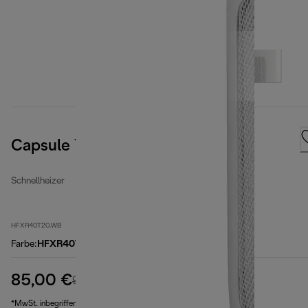
Capsule You&Me
Schnellheizer
HFXR40T20.WB
Farbe
:
HFXR40T20.WB
85,00 €
Originalpreis 99,90 €
99,90 €
(-15 %)
*MwSt. inbegriffen