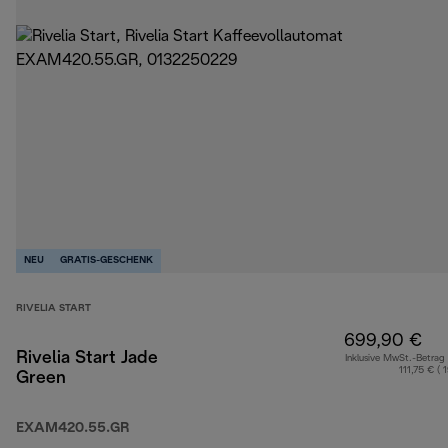
NEU
GRATIS-GESCHENK
RIVELIA START
699,90 €
Rivelia Start Jade
Inklusive MwSt.-Betrag
111,75 € ( 
Green
EXAM420.55.GR