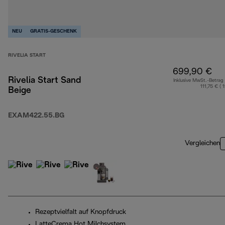
NEU
GRATIS-GESCHENK
RIVELIA START
699,90 €
Rivelia Start Sand
Inklusive MwSt.-Betrag
111,75 € ( 
Beige
EXAM422.55.BG
Vergleichen
Rezeptvielfalt auf Knopfdruck
LatteCrema Hot Milchsystem