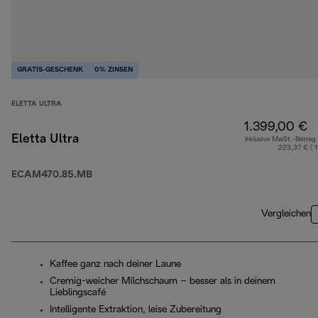
GRATIS-GESCHENK
0% ZINSEN
ELETTA ULTRA
1.399,00 €
Eletta Ultra
Inklusive MwSt.-Betrag
223,37 € ( 
ECAM470.85.MB
Vergleichen
Kaffee ganz nach deiner Laune
Cremig-weicher Milchschaum – besser als in deinem
Lieblingscafé
Intelligente Extraktion, leise Zubereitung