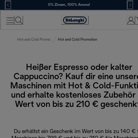
Skip
0% Zinsen, 100% Aroma!
to
Content
Erklärung
zur
Zugänglichkeit
Hot and Cold Promo
Hot and Cold Promotion
Heißer Espresso oder kalter
Cappuccino? Kauf dir eine unser
Maschinen mit Hot & Cold-Funkt
und erhalte kostenloses Zubehör
Wert von bis zu 210 € geschenk
Du erhältst ein Geschenk im Wert von bis zu 140 € 