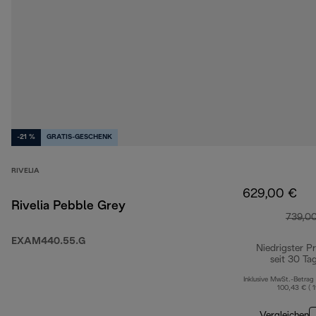
-21 %
GRATIS-GESCHENK
RIVELIA
629,00 €
Rivelia Pebble Grey
739,0
EXAM440.55.G
Niedrigster Pr
seit 30 Ta
Inklusive MwSt.-Betrag
100,43 € ( 
Vergleichen