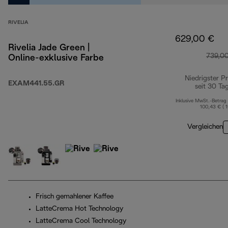
RIVELIA
629,00 €
Rivelia Jade Green |
739,0
Online-exklusive Farbe
Niedrigster Pr
EXAM441.55.GR
seit 30 Ta
Inklusive MwSt.-Betrag
100,43 € ( 
Vergleichen
Frisch gemahlener Kaffee
LatteCrema Hot Technology
LatteCrema Cool Technology