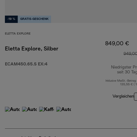
-19 %
GRATIS-GESCHENK
ELETTA EXPLORE
849,00 €
Eletta Explore, Silber
949,0
ECAM450.65.S EX:4
Niedrigster Pr
seit 30 Ta
Inklusive MwSt.-Betrag
135,55 € ( 
Vergleichen