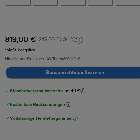
819,00 €
Originalpreis 1.249,00 €
1.249,00 €
(-34 %)
*MwSt. inbegriffen
Niedrigster Preis seit 30 Tagen
819,00 €
Benachrichtigen Sie mich
Standardversand kostenlos
ab 49 €
Kostenlose Rücksendungen
Vollständige Herstellergarantie