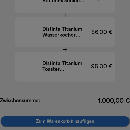
Kaffeemaschine
Eletta Explore
ECAM450.86.T
EX:4
Distinta Titanium
86,00 €
Wasserkocher
KBIN2001.TB
Distinta Titanium
95,00 €
Toaster
CTIN2103.TB
1.000,00 €
Zwischensumme:
Zum Warenkorb hinzufügen