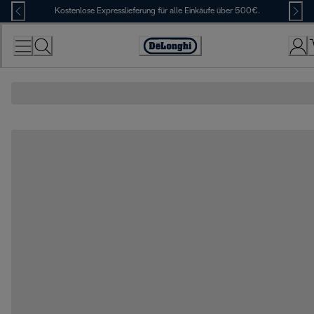
Skip
Kostenlose Expresslieferung für alle Einkäufe über 500€.
to
Content
Erklärung
zur
Zugänglichkeit