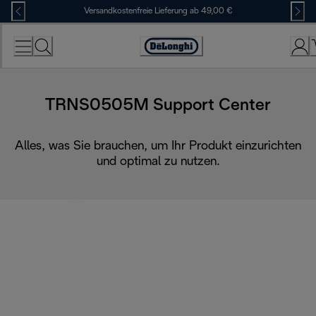
Skip
Versandkostenfreie Lieferung ab 49,00 €
to
Content
Erklärung
zur
Zugänglichkeit
TRNS0505M Support Center
Alles, was Sie brauchen, um Ihr Produkt einzurichten
und optimal zu nutzen.