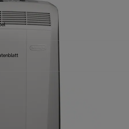
bel
tenblatt