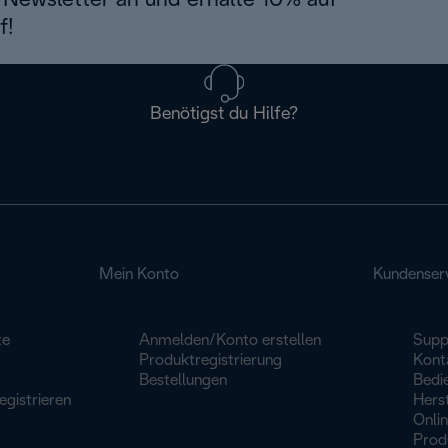
Newsletter an und erhalte 10% auf
f!
Benötigst du Hilfe?
Mein Konto
Kundenser
te
Anmelden/Konto erstellen
Supp
Produktregistrierung
Konta
Bestellungen
Bedi
egistrieren
Herst
Onli
Prod