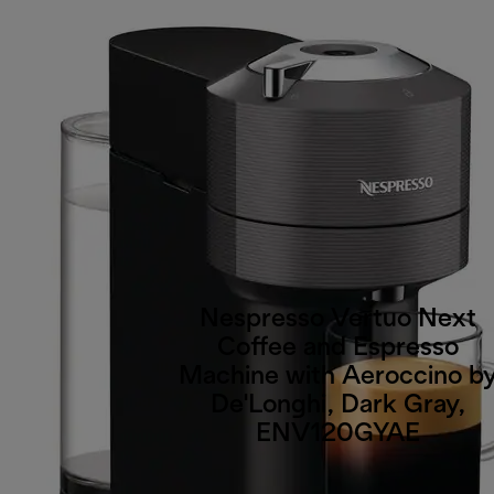
Nespresso Vertuo Next
Coffee and Espresso
Machine with Aeroccino b
De'Longhi, Dark Gray,
ENV120GYAE