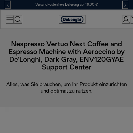
Skip
Versandkostenfreie Lieferung ab 49,00 €
to
Content
Erklärung
zur
Zugänglichkeit
Nespresso Vertuo Next Coffee and
Espresso Machine with Aeroccino by
De'Longhi, Dark Gray, ENV120GYAE
Support Center
Alles, was Sie brauchen, um Ihr Produkt einzurichten
und optimal zu nutzen.