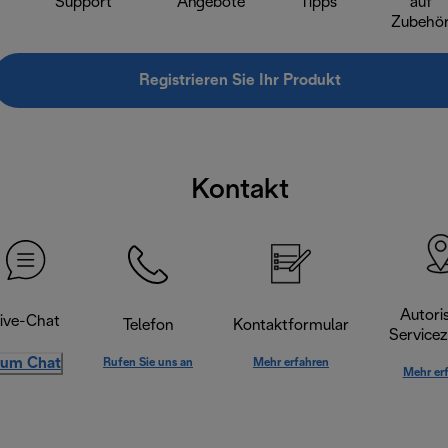
Support
Angebote
Tipps
auf
Zubehö
Registrieren Sie Ihr Produkt
Kontakt
Autoris
ive-Chat
Telefon
Kontaktformular
Servicez
um Chat
Rufen Sie uns an
Mehr erfahren
Mehr er