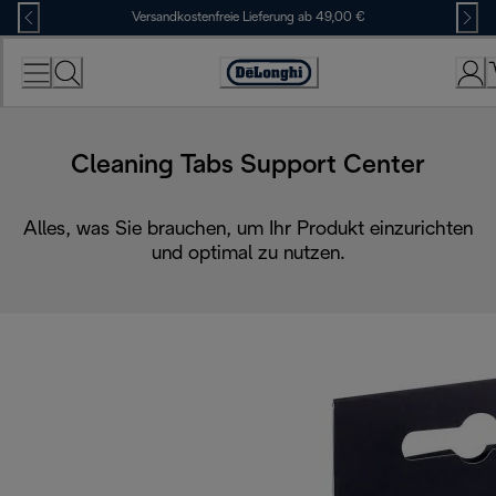
Skip
Versandkostenfreie Lieferung ab 49,00 €
to
Content
Erklärung
zur
Zugänglichkeit
Cleaning Tabs Support Center
Alles, was Sie brauchen, um Ihr Produkt einzurichten
und optimal zu nutzen.