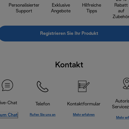
Personalisierter
Exklusive
Hilfreiche
Rabatt
Support
Angebote
Tipps
auf
Zubehö
Registrieren Sie Ihr Produkt
Kontakt
Autoris
ive-Chat
Telefon
Kontaktformular
Servicez
um Chat
Rufen Sie uns an
Mehr erfahren
Mehr er