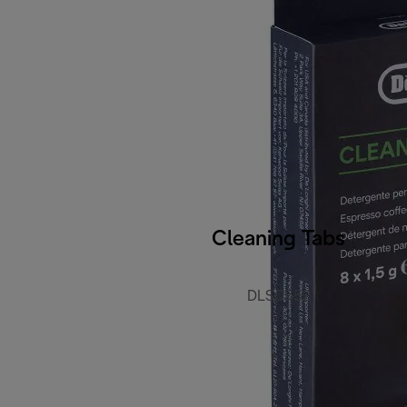
Cleaning Tabs
DLSC552