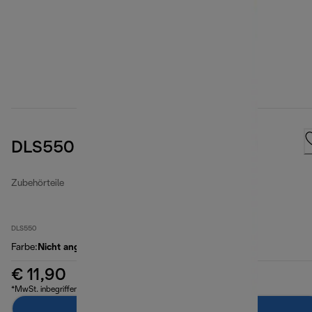
DLS550 EPA air filter
Zubehörteile
DLS550
Farbe
:
Nicht angegeben
€ 11,90
*MwSt. inbegriffen
Zum Warenkorb hinzufügen