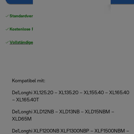
Standardversand kostenlos
ab 49 €
Kostenlose Rücksendungen
Vollständige Herstellergarantie
Kompatibel mit:
De'Longhi XL125.20 – XL135.20 – XL155.40 – XL165.40
– XL165.40T
De'Longhi XLD12NB – XLD13NB – XLD15NBM –
XLD65M
De'Longhi XLF1200NB XLF1300NBP – XLF1500NBM –