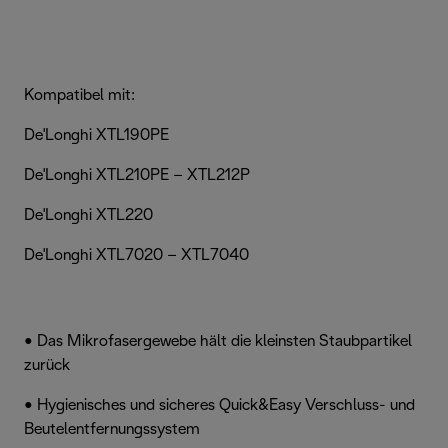
Kompatibel mit:
De'Longhi XTL190PE
De'Longhi XTL210PE – XTL212PET
De'Longhi XTL220
De'Longhi XTL7020 – XTL7040 – XTL7060
• Das Mikrofasergewebe hält die kleinsten Staubpartikel
zurück
• Hygienisches und sicheres Quick&Easy Verschluss- und
Beutelentfernungssystem