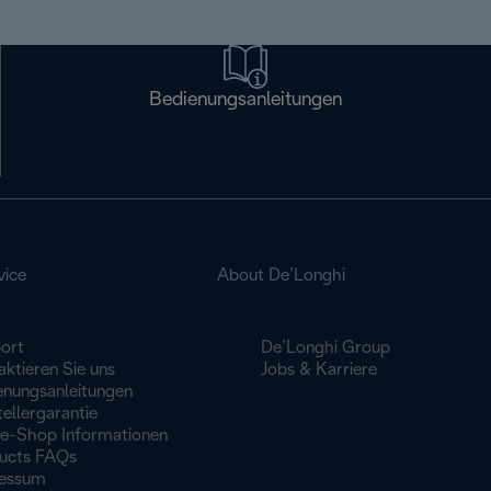
Bedienungsanleitungen
vice
About De’Longhi
ort
De’Longhi Group
ktieren Sie uns
Jobs & Karriere
enungsanleitungen
ellergarantie
ne-Shop Informationen
ucts FAQs
essum