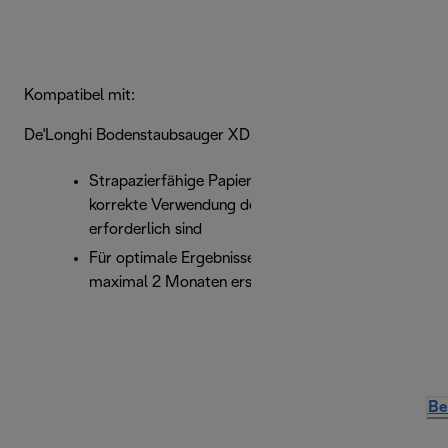
Kompatibel mit:
De'Longhi Bodenstaubsauger XD … XW … PENTA – W
Strapazierfähige Papierfilterbeutel, die für die
korrekte Verwendung der Bodenstaubsauger
erforderlich sind
Für optimale Ergebnisse den Beutel nach
maximal 2 Monaten ersetzen
Be