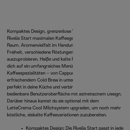
Kompaktes Design, grenzenlose Vielfalt: Erlebe mit der
Rivelia Start maximalen Kaffeegenuss auf kleinstem
Raum. Aromenvielfalt im Handumdrehen: Genieße die
Freiheit, verschiedene Röstungen mühelos
auszuprobieren. Heiße und kalte Rezeptauswahl: Freue
dich auf ein umfangreiches Menü mit 10
Kaffeespezialitäten – von Cappuccino bis zu
erfrischendem Cold Brew in unter 5 Minuten. Sie passt
perfekt in deine Küche und verbindet eine intuitiv
bedienbare Benutzeroberfläche mit ästhetischem Design.
Darüber hinaus kannst du sie optional mit dem
LatteCrema Cool Milchsystem upgraden, um noch mehr
köstliche, eiskalte Kaffeevariationen zuzubereiten.
Kompaktes Design: Die Rivelia Start passt in jede