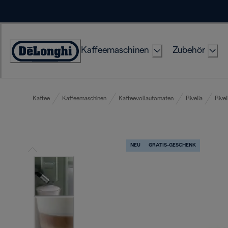
Skip
to
Content
Kaffeemaschinen
Zubehör
Erklärung
zur
Zugänglichkeit
Kaffee
Kaffeemaschinen
Kaffeevollautomaten
Rivelia
Rivel
NEU
GRATIS-GESCHENK