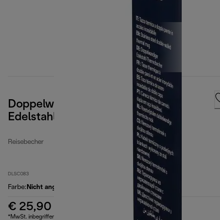
Doppelwandiger Reisebecher aus
Edelstahl, 705 ml
Reisebecher
DLSC083
Farbe
:
Nicht angegeben
€ 25,90
*MwSt. inbegriffen