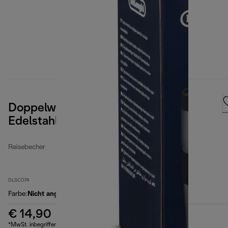
Doppelwandiger Reisebecher aus
Edelstahl, 235 ml
Reisebecher
DLSC074
Farbe
:
Nicht angegeben
€ 14,90
*MwSt. inbegriffen