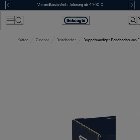
Skip
Versandkostenfreie Lieferung ab 49,00 €
to
Content
Erklärung
zur
Zugänglichkeit
Kaffee
Zubehör
Reisebecher
Doppelwandiger Reisebecher aus E