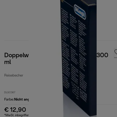
Doppelwandiger Keramikbecher, 300
ml
Reisebecher
DLSC067
Farbe
:
Nicht angegeben
€ 12,90
*MwSt. inbegriffen