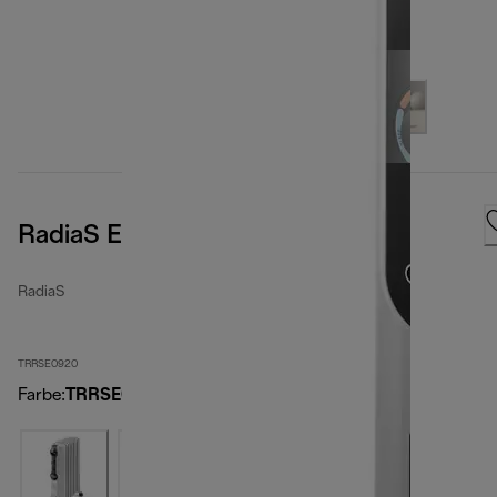
RadiaS Easytronic
RadiaS
TRRSE0920
Farbe
:
TRRSE0920