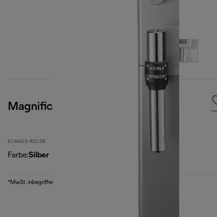
Magnifica S
ECAM23.420.SB
Farbe
:
Silber
*MwSt. inbegriffen