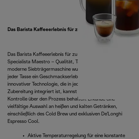
Das Barista Kaffeeerlebnis für zu Hause
Das Barista Kaffeeerlebnis für zu Hause mit der La
Specialista Maestro – Qualität, Tasse für Tasse. Diese
moderne Siebträgermaschine wurde konzipiert, um dir mit
jeder Tasse ein Geschmackserlebnis zu bieten. Dank
innovativer Technologie, die in jedem Schritt der
Zubereitung integriert ist, kannst du stets die volle
Kontrolle über den Prozess behalten. Erkunde eine
vielfältige Auswahl an heißen und kalten Getränken,
einschließlich des Cold Brew und exklusiven De'Longhi
Espresso Cool.
Aktive Temperaturregelung für eine konstante