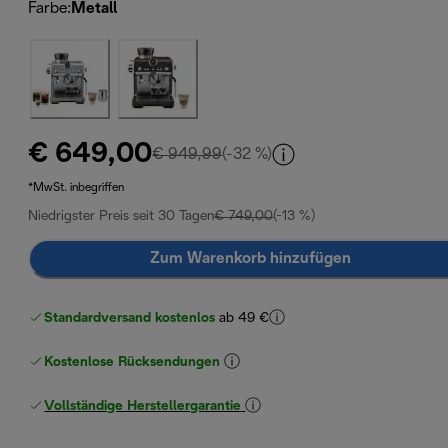
Farbe
:
Metall
€ 649,00
Originalpreis € 949,99
€ 949,99
(-32 %)
*MwSt. inbegriffen
Niedrigster Preis seit 30 Tagen
€ 749,00
(-13 %)
Zum Warenkorb hinzufügen
Standardversand kostenlos
ab 49 €
Kostenlose Rücksendungen
Vollständige Herstellergarantie