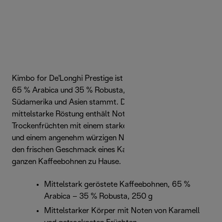
Kimbo for De'Longhi Prestige ist eine feine Mischung aus
65 % Arabica und 35 % Robusta, die aus Mittelamerika,
Südamerika und Asien stammt. Diese intensive
mittelstarke Röstung enthält Noten von Karamell und
Trockenfrüchten mit einem starken, vollmundigen Aroma
und einem angenehm würzigen Nachgeschmack. Genieße
den frischen Geschmack eines Kaffees oder Espressos aus
ganzen Kaffeebohnen zu Hause.
Mittelstark geröstete Kaffeebohnen, 65 %
Arabica – 35 % Robusta, 250 g
Mittelstarker Körper mit Noten von Karamell