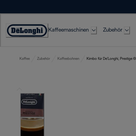
Skip
to
Content
Kaffeemaschinen
Zubehör
Erklärung
zur
Zugänglichkeit
Kaffee
Zubehör
Kaffeebohnen
Kimbo für De'Longhi, Prestige