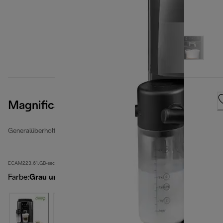
Magnifica Start
Generalüberholte Kaffeevollautomaten
ECAM223.61.GB-second
Farbe
:
Grau und schwarz