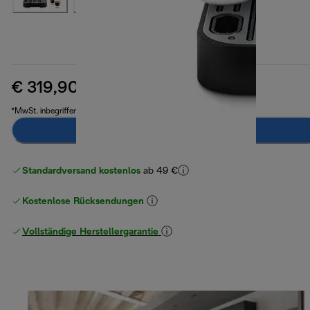
€ 319,90
Originalpreis € 499,90
€ 499,90
(-36 %)
*MwSt. inbegriffen
Zum Warenkorb hinzufügen
Standardversand kostenlos
ab 49 €
Kostenlose Rücksendungen
Vollständige Herstellergarantie