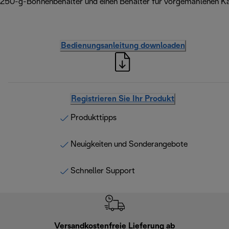
250-g-Bohnenbehälter und einen Behälter für vorgemahlenen Ka
Bedienungsanleitung downloaden
Registrieren Sie Ihr Produkt
Produkttipps
Neuigkeiten und Sonderangebote
Schneller Support
Versandkostenfreie Lieferung ab
Kostenl