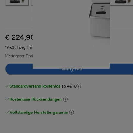
€ 224,90
Originalpreis € 399,90
€ 399,90
(-44 %)
*MwSt. inbegriffen
Niedrigster Preis seit 30 Tagen
€ 224,90
Notify Me
Standardversand kostenlos
ab 49 €
Kostenlose Rücksendungen
Vollständige Herstellergarantie