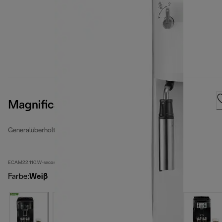
Magnifica S
Generalüberholte Kaffeevollautomaten
ECAM22.110.W-second
Farbe
:
Weiß