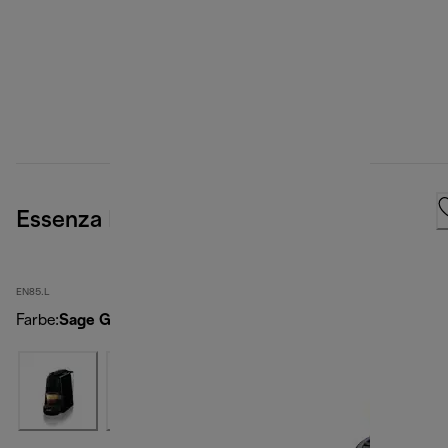
Essenza Mini, Green
EN85.L
Farbe
:
Sage Green