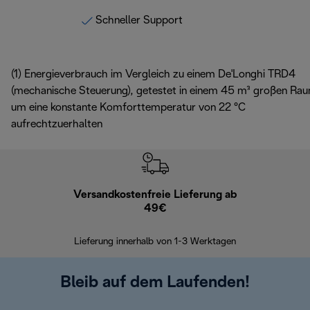
Schneller Support
(1)
Energieverbrauch im Vergleich zu einem De'Longhi TRD4
(mechanische Steuerung), getestet in einem 45 m³ großen Ra
um eine konstante Komforttemperatur von 22 °C
aufrechtzuerhalten
Versandkostenfreie Lieferung ab
Kostenl
49€
30 Ta
Lieferung innerhalb von 1-3 Werktagen
Bleib auf dem Laufenden!