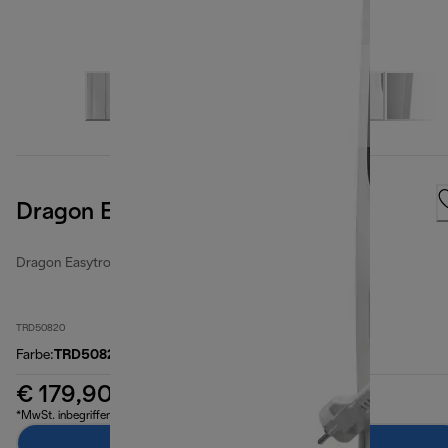
Dragon EasyTronic
Dragon Easytronic
TRD50820
Farbe
:
TRD50820
€ 179,90
*MwSt. inbegriffen
Zum Warenkorb hinzufügen