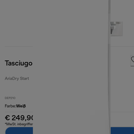
Tasciugo AriaDry Start
AriaDry Start
DEP210
Farbe
:
Weiß
€ 249,90
*MwSt. inbegriffen
Zum Warenkorb hinzufügen