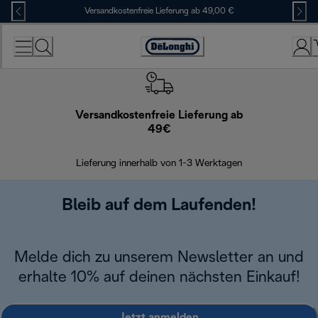
Skip
Versandkostenfreie Lieferung ab 49,00 €
to
Content
Erklärung
zur
Zugänglichkeit
Versandkostenfreie Lieferung ab
Kostenl
49€
30 Ta
Lieferung innerhalb von 1-3 Werktagen
Bleib auf dem Laufenden!
Melde dich zu unserem Newsletter an und
erhalte 10% auf deinen nächsten Einkauf!
Jetzt anmelden