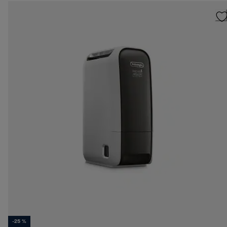
-25 %