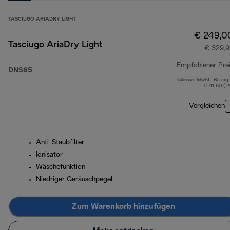
TASCIUGO ARIADRY LIGHT
€ 249,0
Tasciugo AriaDry Light
€ 329,9
Empfohlener Pre
DNS65
Inklusive MwSt.-Betrag
€ 41,50 ( 
Vergleichen
Anti-Staubfilter
Ionisator
Wäschefunktion
Niedriger Geräuschpegel
Zum Warenkorb hinzufügen