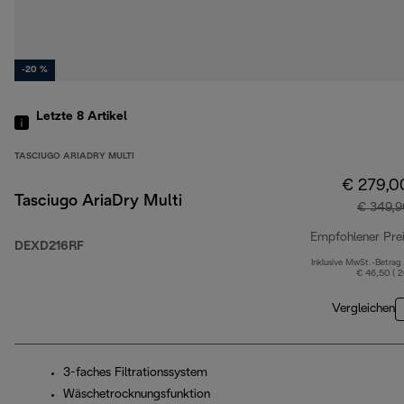
-20 %
Letzte 8
Artikel
TASCIUGO ARIADRY MULTI
€ 279,0
Tasciugo AriaDry Multi
€ 349,9
Empfohlener Pre
DEXD216RF
Inklusive MwSt.-Betrag
€ 46,50 ( 
Vergleichen
3-faches Filtrationssystem
Wäschetrocknungsfunktion