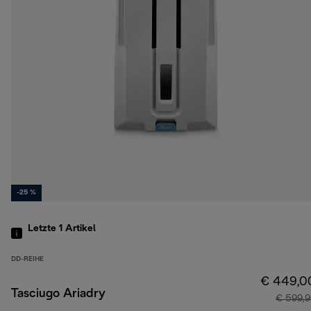
-25 %
Letzte 1
Artikel
DD-REIHE
€ 449,0
Tasciugo Ariadry
€ 599,9