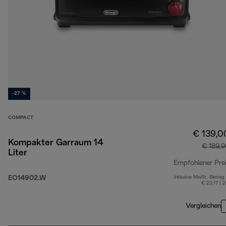
-27 %
COMPACT
€ 139,0
Kompakter Garraum 14
€ 189,
Liter
Empfohlener Pre
EO14902.W
Inklusive MwSt.-Betrag
€ 23,17 ( 
Vergleichen