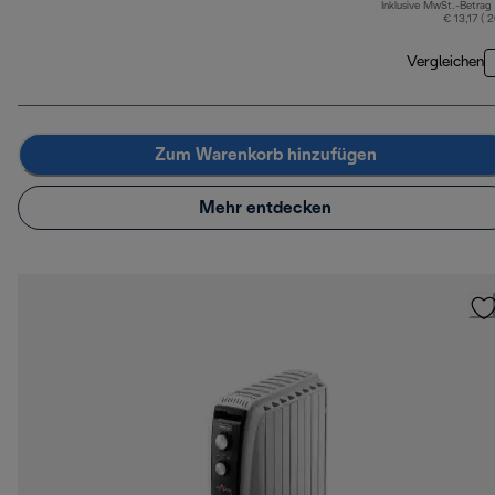
Inklusive MwSt.-Betrag
€ 13,17 ( 
Vergleichen
Zum Warenkorb hinzufügen
Mehr entdecken