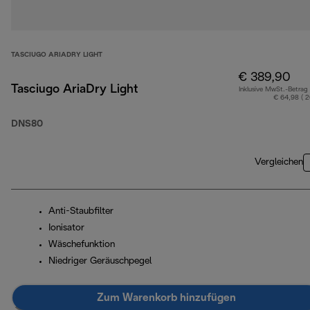
TASCIUGO ARIADRY LIGHT
€ 389,90
Tasciugo AriaDry Light
Inklusive MwSt.-Betrag
€ 64,98 ( 
DNS80
Vergleichen
Anti-Staubfilter
Ionisator
Wäschefunktion
Niedriger Geräuschpegel
Zum Warenkorb hinzufügen