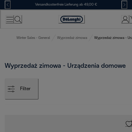
Skip
Versandkostenfreie Lieferung ab 49,00 €
to
Content
Erklärung
zur
Zugänglichkeit
Winter Sales - General
Wyprzedaż zimowa
Wyprzedaż zimowa - Ur
Wyprzedaż zimowa - Urządzenia domowe
Filter