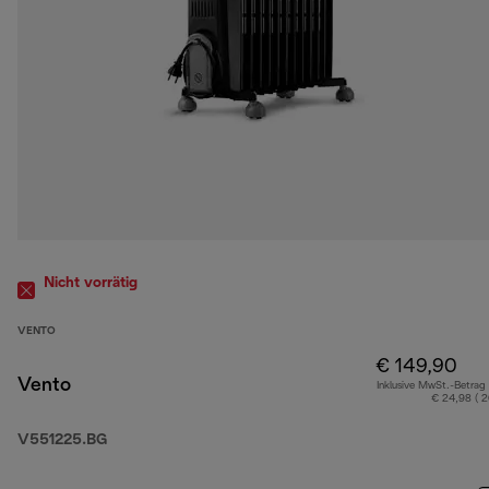
Nicht vorrätig
VENTO
€ 149,90
Vento
Inklusive MwSt.-Betrag
€ 24,98 ( 
V551225.BG