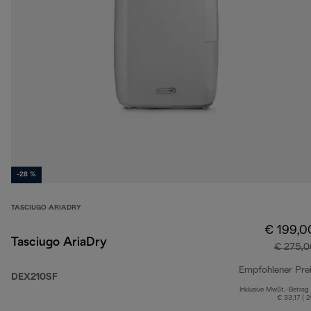
-28 %
TASCIUGO ARIADRY
€ 199,0
Tasciugo AriaDry
€ 275,0
Empfohlener Pre
DEX210SF
Inklusive MwSt.-Betrag
€ 33,17 ( 