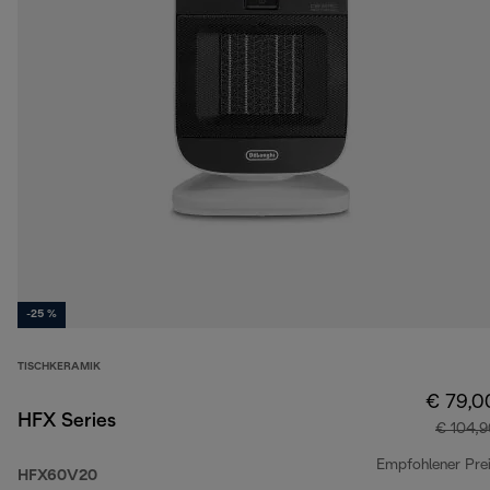
-25 %
TISCHKERAMIK
€ 79,0
HFX Series
€ 104,9
Empfohlener Pre
HFX60V20