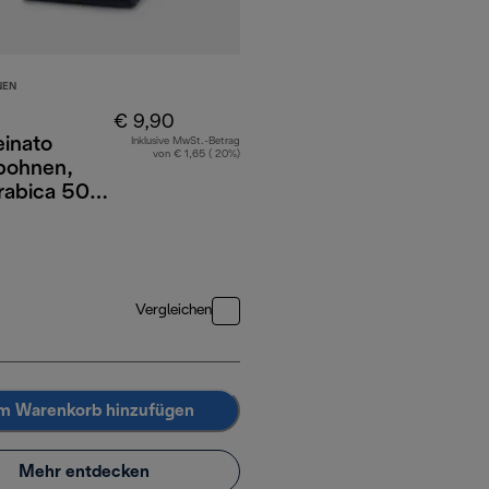
NEN
€ 9,90
einato
Inklusive MwSt.-Betrag
von € 1,65 ( 20%)
bohnen,
abica 50%
a, 250 g
Vergleichen
m Warenkorb hinzufügen
Mehr entdecken