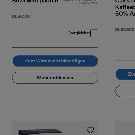
Bowl with paddle
Classic
€ 8,65 ( 20%)
Kaffee
50% Ar
DLSK100
Robust
DLSC600
Vergleichen
Zum Warenkorb hinzufügen
Zu
Mehr entdecken