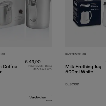
EHÖR
KAFFEEZUBEHÖR
€ 49,90
 Coffee
Milk Frothing Jug
Inklusive MwSt.-Betrag
von € 8,32 ( 20%)
r
500ml White
DLSC081
Vergleichen