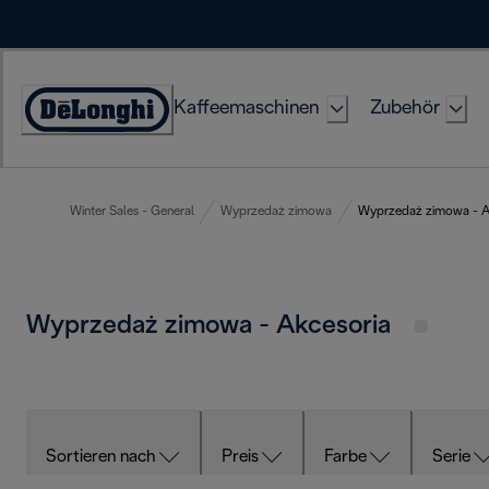
Skip
to
Content
Kaffeemaschinen
Zubehör
Erklärung
zur
Zugänglichkeit
Winter Sales - General
Wyprzedaż zimowa
Wyprzedaż zimowa - A
Wyprzedaż zimowa - Akcesoria
Sortieren nach
Preis
Farbe
Serie