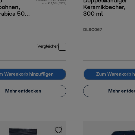
o
Doppelwandiger
von € 1,58 ( 20%)
bohnen,
Keramikbecher,
abica 50%
300 ml
a, 250 g
DLSC067
Vergleichen
m Warenkorb hinzufügen
Zum Warenkorb h
Mehr entdecken
Mehr entde