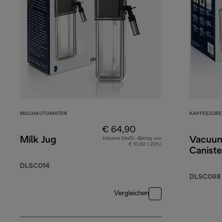
MILCHAUTOMATEN
KAFFEEZUB
€ 64,90
Milk Jug
Vacuum
Inklusive MwSt.-Betrag von
€ 10,82 ( 20%)
Caniste
DLSC014
DLSC068
Vergleichen