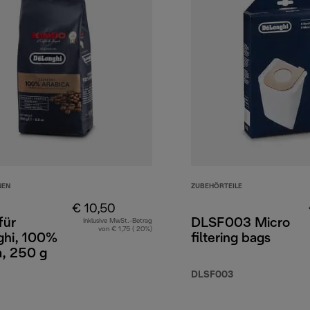
NEN
ZUBEHÖRTEILE
€ 10,50
für
DLSF003 Micro
Inklusive MwSt.-Betrag
von € 1,75 ( 20%)
ghi, 100%
filtering bags
a, 250 g
DLSF003