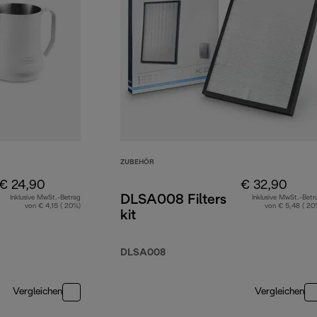
ZUBEHÖR
€ 24,90
€ 32,90
DLSA008 Filters
Inklusive MwSt.-Betrag
Inklusive MwSt.-Betr
von € 4,15 ( 20%)
von € 5,48 ( 20
kit
DLSA008
Vergleichen
Vergleichen