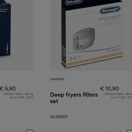
ZUBEHÖR
€ 5,90
€ 10,90
Deep fryers filters
Inklusive MwSt.-Betrag
Inklusive MwSt.-Betr
von € 0,98 ( 20%)
von € 1,82 ( 20
set
DLSK001