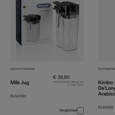
MILCHAUTOMATEN
KAFFEEBOH
€ 39,90
Milk Jug
Kimbo 
Inklusive MwSt.-Betrag von
€ 6,65 ( 20%)
De'Lon
Arabic
DLSC022
DLSC612
Vergleichen