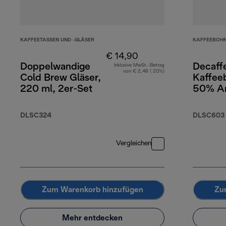
KAFFEETASSEN UND -GLÄSER
KAFFEEBOH
€ 14,90
Doppelwandige
Decaff
Inklusive MwSt.-Betrag
von € 2,48 ( 20%)
Cold Brew Gläser,
Kaffee
220 ml, 2er-Set
50% Ar
Robust
DLSC324
DLSC603
Vergleichen
Zum Warenkorb hinzufügen
Zu
Mehr entdecken