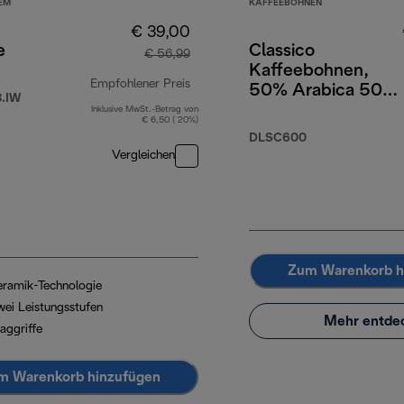
EM
KAFFEEBOHNEN
€ 39,00
e
Classico
€ 56,99
Kaffeebohnen,
Empfohlener Preis
50% Arabica 50%
.IW
Robusta, 250 g
Inklusive MwSt.-Betrag von
9,90
Originalpreis € 56,99
€ 6,50 ( 20%)
DLSC600
Vergleichen
Zum Warenkorb h
eramik-Technologie
wei Leistungsstufen
Mehr entde
aggriffe
m Warenkorb hinzufügen