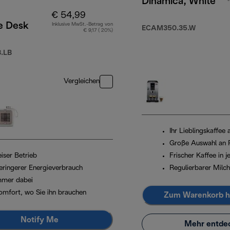
Dinamica, White
€ 54,99
e Desk
Inklusive MwSt.-Betrag von
ECAM350.35.W
€ 9,17 ( 20%)
.LB
Vergleichen
Ihr Lieblingskaffee
Große Auswahl an 
iser Betrieb
Frischer Kaffee in j
eringerer Energieverbrauch
Regulierbarer Milc
mmer dabei
omfort, wo Sie ihn brauchen
Zum Warenkorb h
Notify Me
Mehr entde