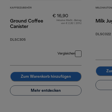
KAFFEEZUBEHÖR
MILCHAUTO
€ 16,90
Ground Coffee
Milk Ju
Inklusive MwSt.-Betrag
von € 2,82 ( 20%)
Canister
DLSC022
DLSC305
Vergleichen
Zu
Zum Warenkorb hinzufügen
Mehr entdecken