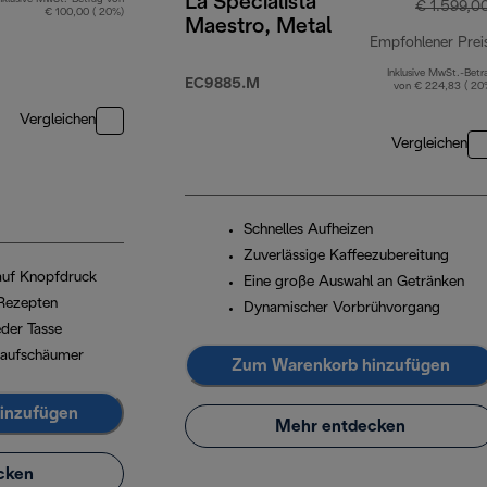
La Specialista
€ 1.599,0
€ 100,00 ( 20%)
Maestro, Metal
Empfohlener Prei
Inklusive MwSt.-Betr
EC9885.M
von € 224,83 ( 20
Vergleichen
Vergleichen
Schnelles Aufheizen
Zuverlässige Kaffeezubereitung
 auf Knopfdruck
Eine große Auswahl an Getränken
Rezepten
Dynamischer Vorbrühvorgang
eder Tasse
haufschäumer
Zum Warenkorb hinzufügen
inzufügen
Mehr entdecken
cken