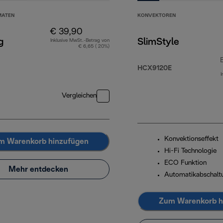
MATEN
KONVEKTOREN
€ 39,90
g
SlimStyle
Inklusive MwSt.-Betrag von
€ 6,65 ( 20%)
HCX9120E
I
Vergleichen
Konvektionseffekt
m Warenkorb hinzufügen
Hi-Fi Technologie
ECO Funktion
Mehr entdecken
Automatikabschalt
Zum Warenkorb h