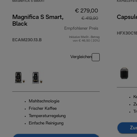
MAGNIFICA S SMART
KAPSELSYST
€ 279,00
Magnifica S Smart,
Capsul
€ 419,90
Black
Empfohlener Preis
HFX30C18
Inklusive MwSt.-Betrag
Originalpreis € 41
ECAM230.13.B
von € 46,50 ( 20%)
Vergleichen
K
Mahltechnologie
Z
Frischer Kaffee
Tr
Temperaturregelung
Einfache Reinigung
Zu