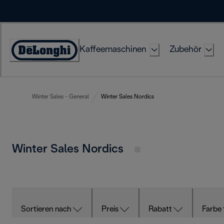
Skip
to
Content
Kaffeemaschinen
Zubehör
Erklärung
zur
Zugänglichkeit
Winter Sales - General
Winter Sales Nordics
Winter Sales Nordics
Sortieren nach
Preis
Rabatt
Farbe