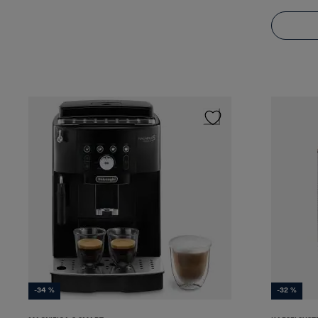
-34 %
-32 %