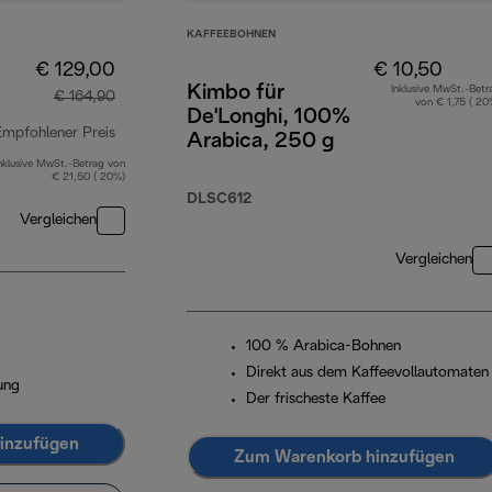
KAFFEEBOHNEN
€ 129,00
€ 10,50
Kimbo für
Inklusive MwSt.-Betr
€ 164,90
von € 1,75 ( 20
De'Longhi, 100%
Empfohlener Preis
Arabica, 250 g
nklusive MwSt.-Betrag von
Originalpreis € 164,90
€ 21,50 ( 20%)
DLSC612
Vergleichen
Vergleichen
100 % Arabica-Bohnen
Direkt aus dem Kaffeevollautomaten
ung
Der frischeste Kaffee
inzufügen
Zum Warenkorb hinzufügen