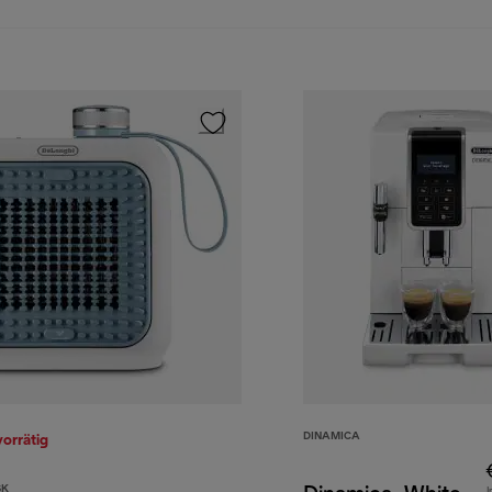
DINAMICA
vorrätig
SK
I