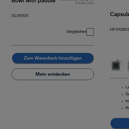
Bowl with paddle
€ 8,65 ( 20%)
Capsul
DLSK100
HFX10B03
Vergleichen
Zum Warenkorb hinzufügen
Mehr entdecken
Le
G
I
K