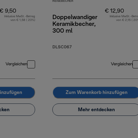
REISEBECHER
€ 9,50
€ 12,90
Doppelwandiger
Inklusive MwSt.-Betrag
Inklusive MwSt.-Betr
von € 1,58 ( 20%)
von € 2,15 ( 20
Keramikbecher,
300 ml
DLSC067
Vergleichen
Vergleichen
inzufügen
Zum Warenkorb hinzufügen
cken
Mehr entdecken