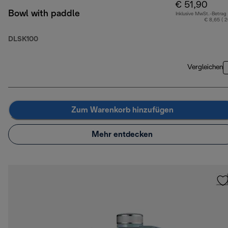
€ 51,90
Bowl with paddle
Inklusive MwSt.-Betrag
€ 8,65 ( 
DLSK100
Vergleichen
Zum Warenkorb hinzufügen
Mehr entdecken