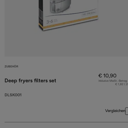
ZUBEHÖR
€ 10,90
Deep fryers filters set
Inklusive MwSt.-Betrag
€ 1,82 ( 
DLSK001
Vergleichen