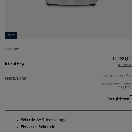
-18 %
IDEALFRY
€ 139,0
IdealFry
€ 169,
Empfohlener Pre
FH2101/1.W
Inklusive MwSt.-Betrag
€ 23,17 ( 
Vergleichen
Schnelle SHS-Technologie
Einfaches Schütteln