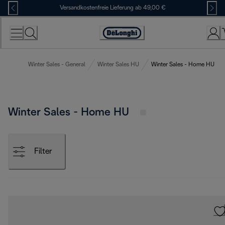
Skip
Versandkostenfreie Lieferung ab 49,00 €
to
Content
Erklärung
zur
Zugänglichkeit
Winter Sales - General
Winter Sales HU
Winter Sales - Home HU
Winter Sales - Home HU
Filter