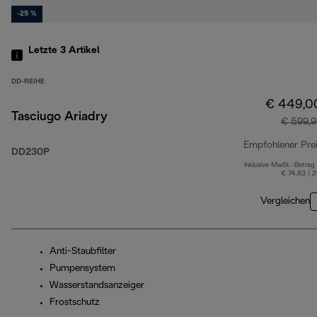
-25 %
Letzte 3
Artikel
DD-REIHE
€ 449,0
Tasciugo Ariadry
€ 599,9
Empfohlener Pre
DD230P
Inklusive MwSt.-Betrag
€ 74,83 ( 
Vergleichen
Anti-Staubfilter
Pumpensystem
Wasserstandsanzeiger
Frostschutz