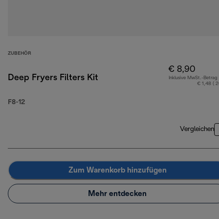
ZUBEHÖR
€ 8,90
Deep Fryers Filters Kit
Inklusive MwSt.-Betrag
€ 1,48 ( 
F8-12
Vergleichen
Zum Warenkorb hinzufügen
Mehr entdecken