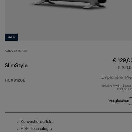
-22 %
KONVEKTOREN
€ 129,0
SlimStyle
€ 164,9
Empfohlener Pre
HCX9120E
Inklusive MwSt.-Betrag
€ 21,50 ( 
Vergleichen
Konvektionseffekt
Hi-Fi Technologie