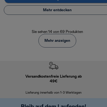
Mehr entdecken
Sie sehen 14 von 69 Produkten
Mehr anzeigen
Versandkostenfreie Lieferung ab
Kostenl
49€
30 Ta
Lieferung innerhalb von 1-3 Werktagen