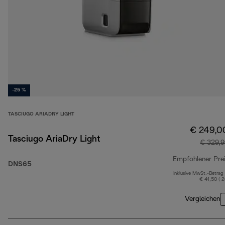
-25 %
TASCIUGO ARIADRY LIGHT
€ 249,0
Tasciugo AriaDry Light
€ 329,9
Empfohlener Pre
DNS65
Inklusive MwSt.-Betrag
€ 41,50 ( 
Vergleichen