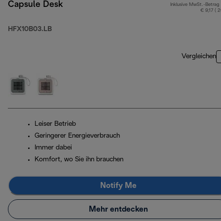
Capsule Desk
Inklusive MwSt.-Betrag
€ 9,17 ( 
HFX10B03.LB
Vergleichen
Leiser Betrieb
Geringerer Energieverbrauch
Immer dabei
Komfort, wo Sie ihn brauchen
Notify Me
Mehr entdecken