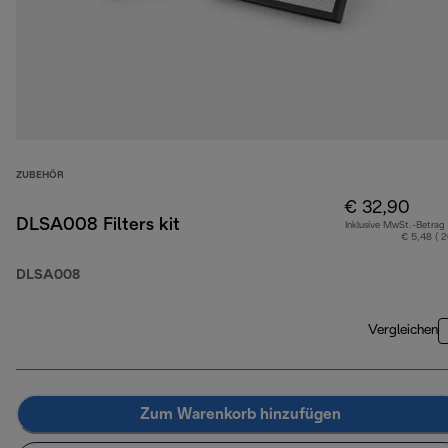
ZUBEHÖR
€ 32,90
DLSA008 Filters kit
Inklusive MwSt.-Betrag
€ 5,48 ( 
DLSA008
Vergleichen
Zum Warenkorb hinzufügen