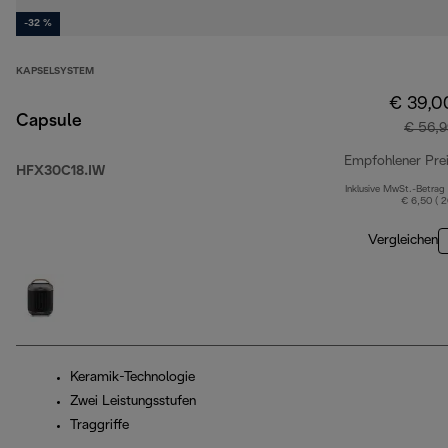
-32 %
KAPSELSYSTEM
€ 39,0
Capsule
€ 56,9
Empfohlener Pre
HFX30C18.IW
Inklusive MwSt.-Betrag
€ 6,50 ( 
Vergleichen
Keramik-Technologie
Zwei Leistungsstufen
Traggriffe