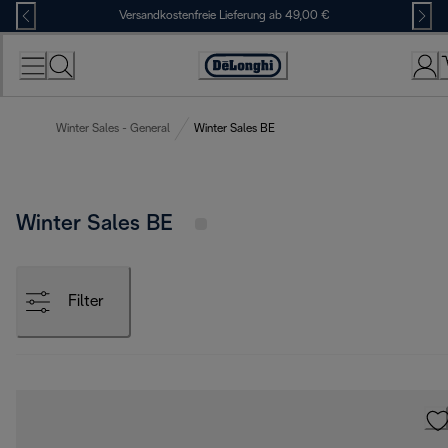
Skip
Versandkostenfreie Lieferung ab 49,00 €
to
Content
Erklärung
zur
Zugänglichkeit
Winter Sales - General
Winter Sales BE
Winter Sales BE
Filter