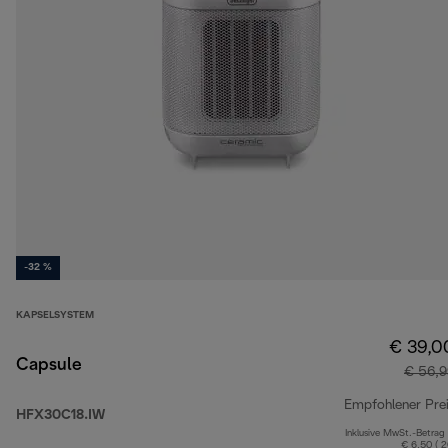
-32 %
KAPSELSYSTEM
€ 39,0
Capsule
€ 56,9
Empfohlener Pre
HFX30C18.IW
Inklusive MwSt.-Betrag
€ 6,50 ( 