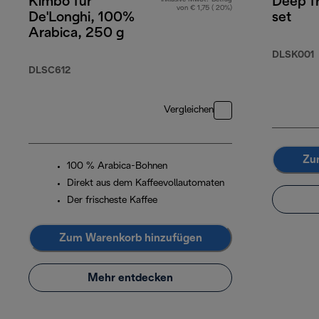
Kimbo für
Deep fr
von € 1,75 ( 20%)
De'Longhi, 100%
set
Arabica, 250 g
DLSK001
DLSC612
Vergleichen
Zu
100 % Arabica-Bohnen
Direkt aus dem Kaffeevollautomaten
Der frischeste Kaffee
Zum Warenkorb hinzufügen
Mehr entdecken