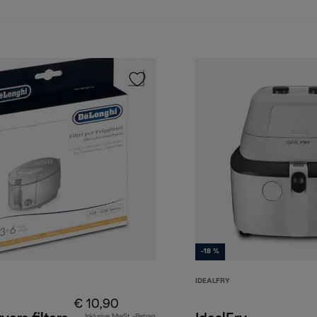
-18 %
IDEALFRY
€ 10,90
Inklusive MwSt.-Betrag