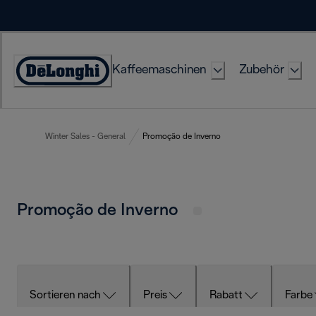
Skip
to
Content
Kaffeemaschinen
Zubehör
Erklärung
zur
Zugänglichkeit
Winter Sales - General
Promoção de Inverno
Promoção de Inverno
Sortieren nach
Preis
Rabatt
Farbe