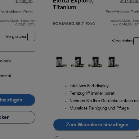
Eletta Explore,
€ 169,90
€ 1.149,9
Titanium
Empfohlener Preis
Empfohlener Prei
nklusive MwSt.-Betrag von
Inklusive MwSt.-Betr
Originalpreis € 169,90
ECAM450.86.T EX:4
€ 23,17 ( 20%)
von € 146,50 ( 20
Vergleichen
Vergleichen
ologie
mostat
Intuitives Farbdisplay
Fernzugriff immer parat
inzufügen
Nehmen Sie Ihre Getränke einfach mi
Mühelose Reinigung und Pflege
cken
Zum Warenkorb hinzufügen