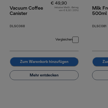
€ 49,90
Vacuum Coffee
Milk Fr
Inklusive MwSt.-Betrag
von € 8,32 ( 20%)
Canister
500ml 
DLSC068
DLSC081
Vergleichen
Zum Warenkorb hinzufügen
Zu
Mehr entdecken