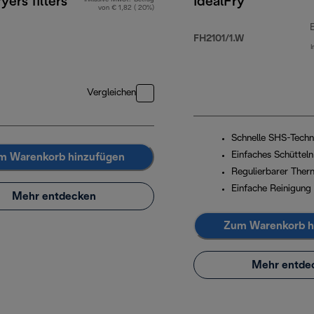
yers filters
IdealFry
von € 1,82 ( 20%)
FH2101/1.W
I
Vergleichen
Schnelle SHS-Techn
Einfaches Schütteln
m Warenkorb hinzufügen
Regulierbarer Ther
Einfache Reinigung
Mehr entdecken
Zum Warenkorb h
Mehr entde