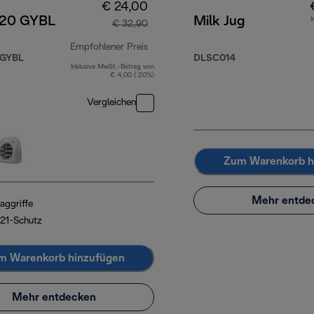
€ 24,00
20 GYBL
Milk Jug
I
€ 32,90
Empfohlener Preis
 GYBL
DLSC014
Inklusive MwSt.-Betrag von
Originalpreis € 32,90
€ 4,00 ( 20%)
Vergleichen
Zum Warenkorb h
Mehr entde
aggriffe
P21-Schutz
m Warenkorb hinzufügen
Mehr entdecken