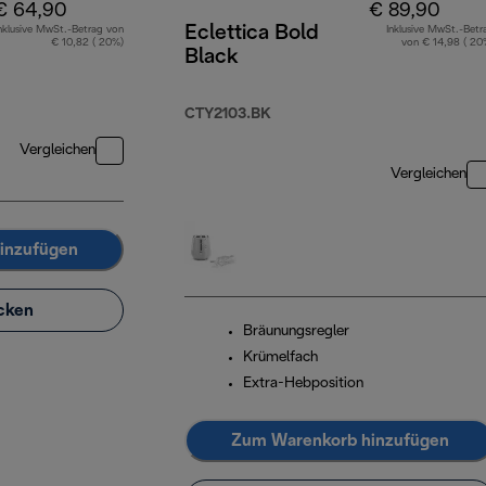
€ 64,90
€ 89,90
Eclettica Bold
nklusive MwSt.-Betrag von
Inklusive MwSt.-Betr
€ 10,82 ( 20%)
von € 14,98 ( 20
Black
CTY2103.BK
Vergleichen
Vergleichen
inzufügen
cken
Bräunungsregler
Krümelfach
Extra-Hebposition
Zum Warenkorb hinzufügen