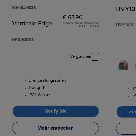
SCHNELLHEIZER
HVY10
€ 63,90
Verticale Edge
Inklusive MwSt.-Betrag von
HVY1020
€ 10,65 ( 20%)
HFS50D22
Vergleichen
Drei Leistungsstufen
Traggriffe
Tr
IP21-Schutz
I
Notify Me
Zu
Mehr entdecken