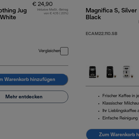
€ 24,90
othing Jug
Magnifica S, Silver
Inklusive MwSt.-Betrag
von € 4,15 ( 20%)
White
Black
ECAM22.110.SB
Vergleichen
m Warenkorb hinzufügen
Frischer Kaffee in j
Mehr entdecken
Klassischer Milcha
Ihr Lieblingskaffee
Einfache Reinigung
Zum Warenkorb h