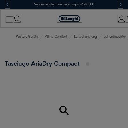
Skip
Versandkostenfreie Lieferung ab 49,00 €
to
Content
Erklärung
zur
Zugänglichkeit
Weitere Geräte
Klima-Comfort
Luftbehandlung
Luftentfeuchter
Tasciugo AriaDry Compact