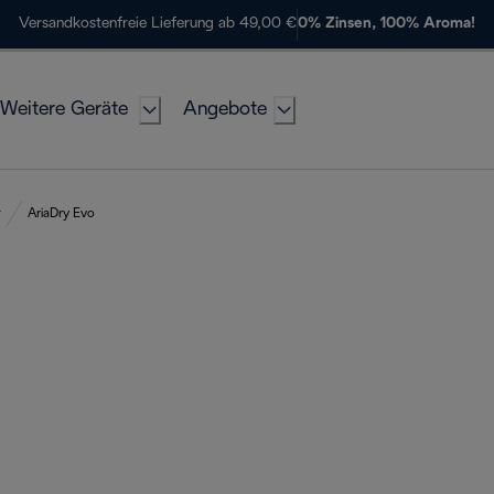
Versandkostenfreie Lieferung ab 49,00 €
0% Zinsen, 100% Aroma!
Weitere Geräte
Angebote
r
AriaDry Evo