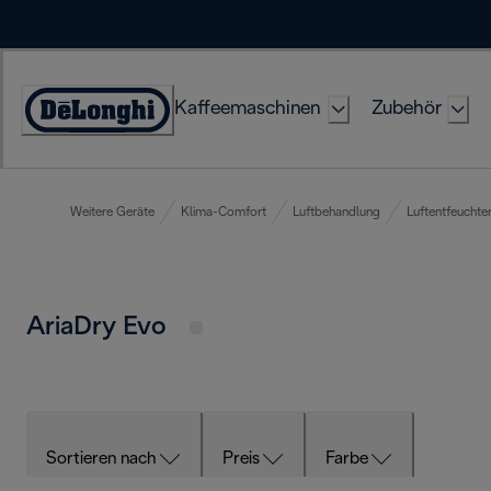
Skip
to
Content
Kaffeemaschinen
Zubehör
Erklärung
zur
Zugänglichkeit
Weitere Geräte
Klima-Comfort
Luftbehandlung
Luftentfeuchte
AriaDry Evo
Sortieren nach
Preis
Farbe