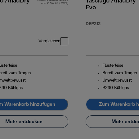
go AriadDry
Tasciugo AriadDry
von € 54,98 ( 20%)
Evo
DEP212
Vergleichen
üsterleise
Flüsterleise
ereit zum Tragen
Bereit zum Tragen
mweltbewusst
Umweltbewusst
290 Kühlgas
R290 Kühlgas
m Warenkorb hinzufügen
Zum Warenkorb h
Mehr entdecken
Mehr entde