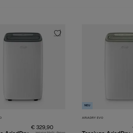
NEU
O
ARIADRY EVO
€ 329,90
Inklusive MwSt.-Betrag