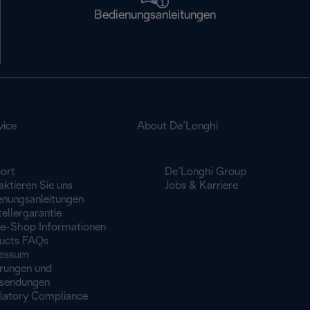
Bedienungsanleitungen
vice
About De’Longhi
ort
De’Longhi Group
ktieren Sie uns
Jobs & Karriere
enungsanleitungen
ellergarantie
ne-Shop Informationen
ucts FAQs
essum
erungen und
sendungen
latory Compliance