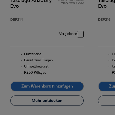
Tasciugo AriadDry
Tasciu
von € 49,98 ( 20%)
Evo
Evo
DEP214
DEP216
Vergleichen
Flüsterleise
Fl
Bereit zum Tragen
B
Umweltbewusst
U
R290 Kühlgas
R
Zum Warenkorb hinzufügen
Zu
Mehr entdecken