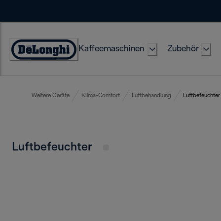
Skip
to
Content
Kaffeemaschinen
Zubehör
Erklärung
zur
Zugänglichkeit
Weitere Geräte
Klima-Comfort
Luftbehandlung
Luftbefeuchter
Luftbefeuchter