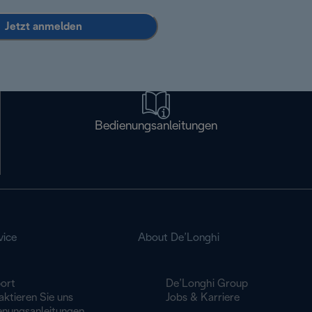
Jetzt anmelden
Bedienungsanleitungen
vice
About De’Longhi
ort
De’Longhi Group
ktieren Sie uns
Jobs & Karriere
enungsanleitungen