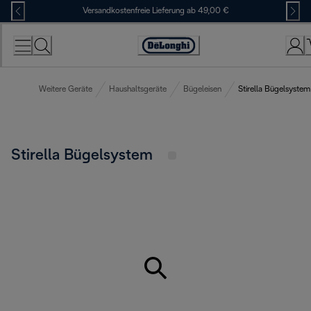
Skip
Versandkostenfreie Lieferung ab 49,00 €
to
Content
Erklärung
zur
Zugänglichkeit
Weitere Geräte
Haushaltsgeräte
Bügeleisen
Stirella Bügelsystem
Stirella Bügelsystem