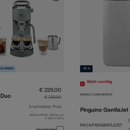
OLD BREW
-10 %
Nicht vorrätig
€ 229,00
MOBILE KLIMAGERÄTE
 Duo
€ 299,90
Empfohlener Preis
Pinguino GentleJet
R
Inklusive MwSt.-Betrag von
599,00
Originalpreis € 299,90
€ 38,17 ( 20%)
PACAP120GENTLEJET
I
Vergleichen