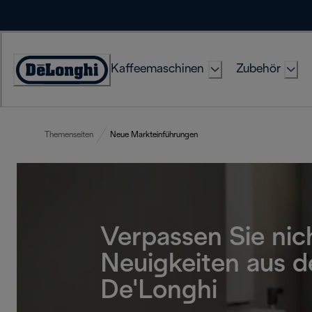
Skip
to
Content
Kaffeemaschinen
Zubehör
Erklärung
zur
Zugänglichkeit
Themenseiten
Neue Markteinführungen
Verpassen Sie nic
Neuigkeiten aus d
De'Longhi