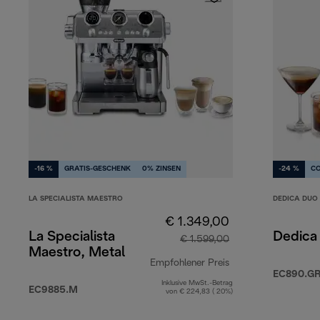
-16 %
GRATIS-GESCHENK
0% ZINSEN
-24 %
C
LA SPECIALISTA MAESTRO
DEDICA DUO
€ 1.349,00
La Specialista
Dedica
€ 1.599,00
Maestro, Metal
Empfohlener Preis
EC890.G
Inklusive MwSt.-Betrag
Originalpreis € 1.
EC9885.M
von € 224,83 ( 20%)