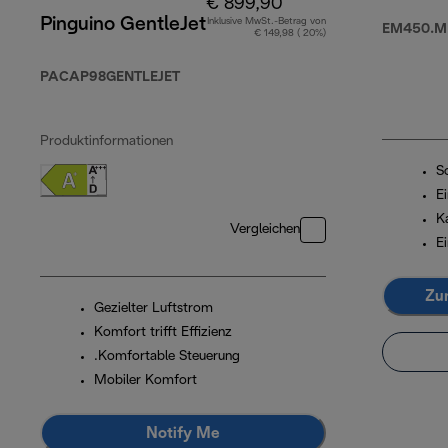
€ 899,90
Pinguino GentleJet
Inklusive MwSt.-Betrag von
EM450.M
€ 149,98 ( 20%)
PACAP98GENTLEJET
Produktinformationen
S
E
Ka
Vergleichen
E
Zu
Gezielter Luftstrom
Komfort trifft Effizienz
.Komfortable Steuerung
Mobiler Komfort
Notify Me