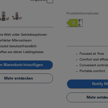
Produktinformationen
ine Welt voller Getränkeoptionen
erfekter Mikroschaum
bsolut benutzerfreundlich
ffee aus deiner Lieblingstasse
Focused air flow
Comfort and effici
m Warenkorb hinzufügen
Convenient control
Portable comfort
Mehr entdecken
Notify M
Mehr entde