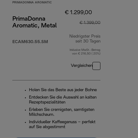
PRIMADONNA AROMATIC
€ 1.299,00
PrimaDonna
€ 1.399,00
Aromatic, Metal
Niedrigster Preis
seit 30 Tagen
ECAM630.55.SM
Inklusive MwSt.-Betrag
von € 216,50 ( 20%)
Vergleichen
Holen Sie das Beste aus jeder Bohne
Entdecken Sie die Auswahl an kalten
Rezeptspezialitäten
Erleben Sie cremigsten, samtigsten
Milchschaum.
Individueller Kaffeegenuss – perfekt
auf Sie abgestimmt