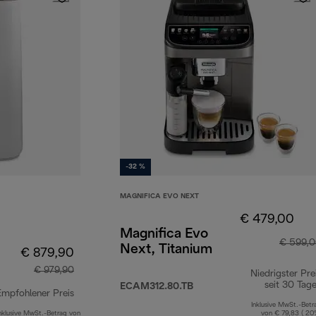
-32 %
MAGNIFICA EVO NEXT
€ 479,00
Magnifica Evo
€ 599,
Next, Titanium
€ 879,90
€ 979,90
Niedrigster Pre
seit 30 Tag
ECAM312.80.TB
Empfohlener Preis
Inklusive MwSt.-Betr
nklusive MwSt.-Betrag von
von € 79,83 ( 20