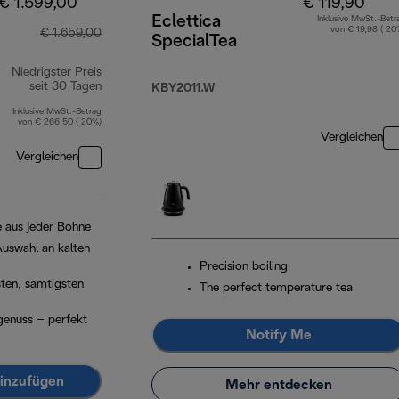
€ 1.599,00
€ 119,90
Eclettica
Inklusive MwSt.-Betr
von € 19,98 ( 20
€ 1.659,00
SpecialTea
Niedrigster Preis
seit 30 Tagen
KBY2011.W
Inklusive MwSt.-Betrag
von € 266,50 ( 20%)
Vergleichen
Vergleichen
e aus jeder Bohne
Auswahl an kalten
Precision boiling
sten, samtigsten
The perfect temperature tea
egenuss – perfekt
Notify Me
inzufügen
Mehr entdecken