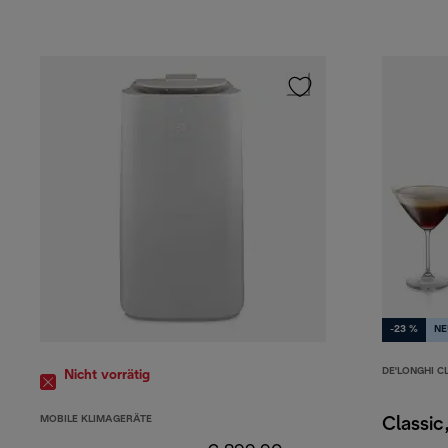
-23 %
NE
DE'LONGHI C
Nicht vorrätig
MOBILE KLIMAGERÄTE
Classic