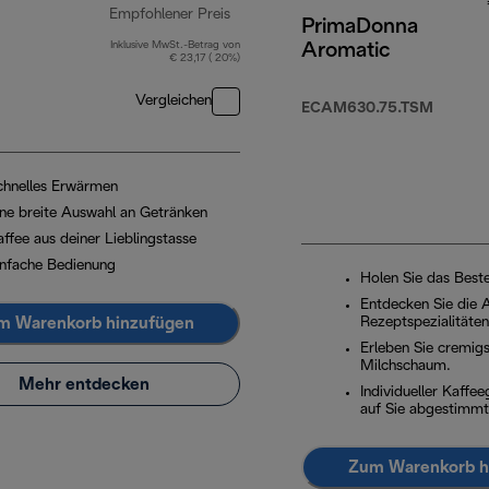
Empfohlener Preis
PrimaDonna
Inklusive MwSt.-Betrag von
Aromatic
Originalpreis € 179,90
€ 23,17 ( 20%)
Vergleichen
ECAM630.75.TSM
chnelles Erwärmen
ine breite Auswahl an Getränken
ffee aus deiner Lieblingstasse
infache Bedienung
Holen Sie das Best
Entdecken Sie die 
m Warenkorb hinzufügen
Rezeptspezialitäten
Erleben Sie cremig
Milchschaum.
Mehr entdecken
Individueller Kaffe
auf Sie abgestimmt
Zum Warenkorb h