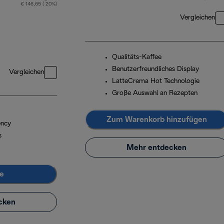
Originalpreis € 979,90
€ 146,65 ( 20%)
Vergleichen
Qualitäts-Kaffee
Benutzerfreundliches Display
Vergleichen
LatteCrema Hot Technologie
Große Auswahl an Rezepten
Zum Warenkorb hinzufügen
ency
s
Mehr entdecken
e
cken