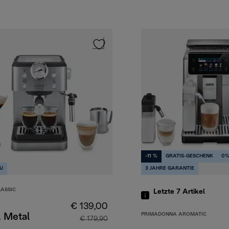
-11 %
GRATIS-GESCHENK
0%
U
3 JAHRE GARANTIE
LASSIC
Letzte 7
Artikel
€ 139,00
PRIMADONNA AROMATIC
, Metal
€ 179,90