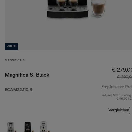
-30 %
MAGNIFICA S
€ 279,0
Magnifica S, Black
€ 399,9
Empfohlener Pre
ECAM22.110.B
Inklusive MwSt.-Betrag
€ 46,50 ( 
Vergleichen