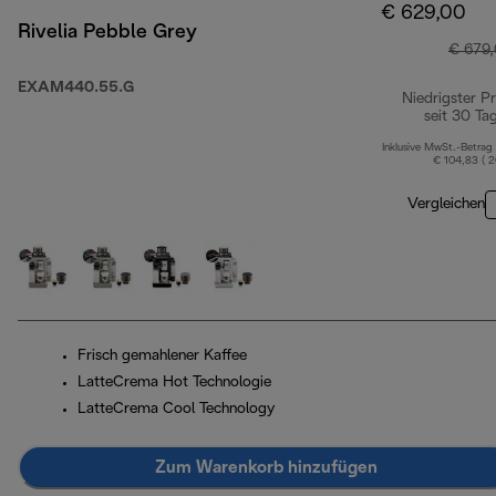
€ 629,00
Rivelia Pebble Grey
€ 679
EXAM440.55.G
Niedrigster Pr
seit 30 Ta
Inklusive MwSt.-Betrag
€ 104,83 ( 
Vergleichen
Frisch gemahlener Kaffee
LatteCrema Hot Technologie
LatteCrema Cool Technology
Zum Warenkorb hinzufügen