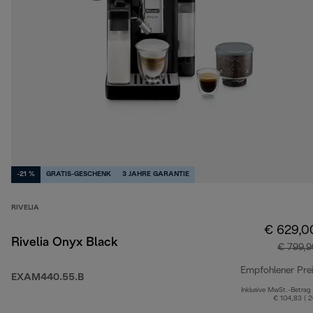
-21 %
GRATIS-GESCHENK
3 JAHRE GARANTIE
RIVELIA
€ 629,0
Rivelia Onyx Black
€ 799,9
Empfohlener Pre
EXAM440.55.B
Inklusive MwSt.-Betrag
€ 104,83 ( 