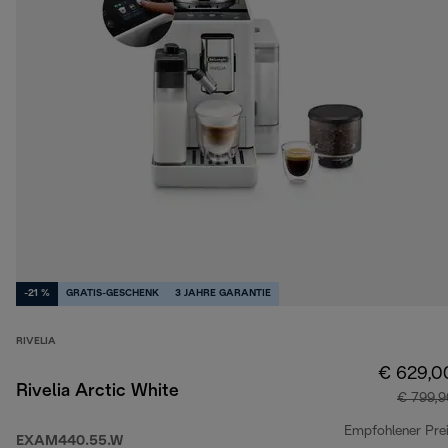
-21 %
GRATIS-GESCHENK
3 JAHRE GARANTIE
RIVELIA
€ 629,0
Rivelia Arctic White
€ 799,9
Empfohlener Pre
EXAM440.55.W