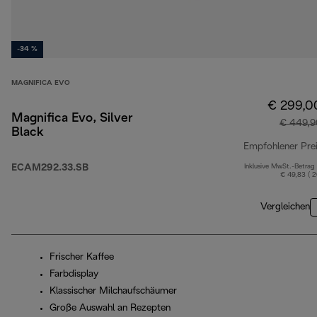
-34 %
MAGNIFICA EVO
€ 299,0
Magnifica Evo, Silver
€ 449,9
Black
Empfohlener Pre
ECAM292.33.SB
Inklusive MwSt.-Betrag
€ 49,83 ( 
Vergleichen
Frischer Kaffee
Farbdisplay
Klassischer Milchaufschäumer
Große Auswahl an Rezepten