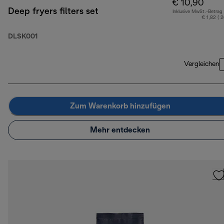
€ 10,90
Deep fryers filters set
Inklusive MwSt.-Betrag
€ 1,82 ( 
DLSK001
Vergleichen
Zum Warenkorb hinzufügen
Mehr entdecken