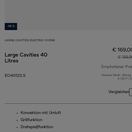
-15 %
LARGE CAVITIES ELECTRIC OVENS
€ 169,0
Large Cavities 40
€ 199,
Litres
Empfohlener Pre
EO40123.S
Inklusive MwSt.-Betrag
€ 28,17 ( 
Vergleichen
Konvektion mit Umluft
Grillfunktion
Drehspießfunktion