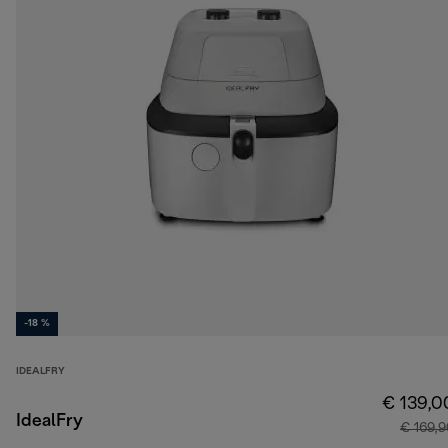
-18 %
IDEALFRY
€ 139,0
IdealFry
€ 169,