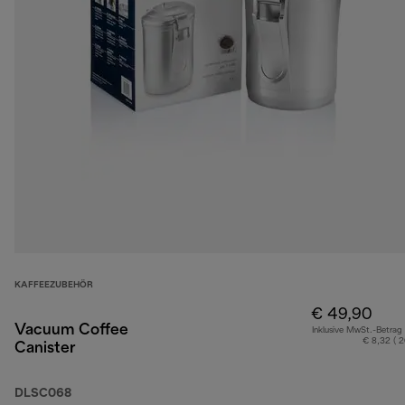
KAFFEEZUBEHÖR
€ 49,90
Vacuum Coffee
Inklusive MwSt.-Betrag
€ 8,32 ( 
Canister
DLSC068