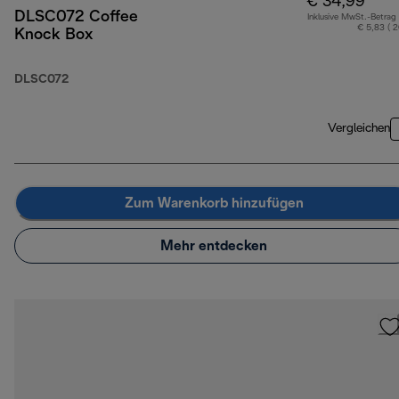
€ 34,99
DLSC072 Coffee
Inklusive MwSt.-Betrag
€ 5,83 ( 
Knock Box
DLSC072
Vergleichen
Zum Warenkorb hinzufügen
Mehr entdecken