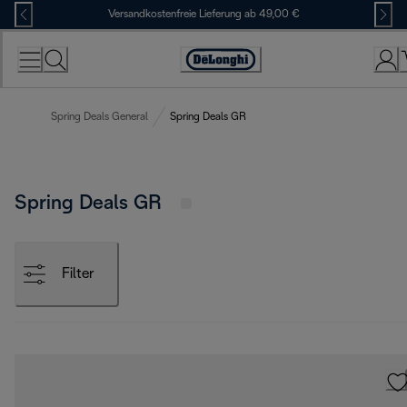
Skip
Versandkostenfreie Lieferung ab 49,00 €
to
Content
Erklärung
zur
Zugänglichkeit
Spring Deals General
Spring Deals GR
Spring Deals GR
Filter