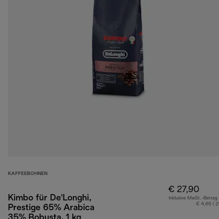
KAFFEEBOHNEN
€ 27,90
Kimbo für De'Longhi,
Inklusive MwSt.-Betrag
€ 4,65 ( 
Prestige 65% Arabica
35% Robusta, 1 kg