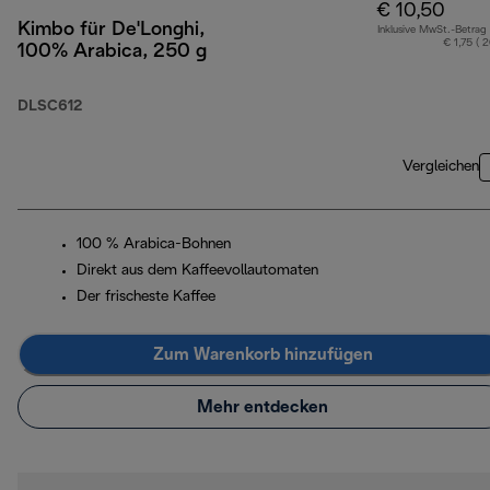
€ 10,50
Kimbo für De'Longhi,
Inklusive MwSt.-Betrag
€ 1,75 ( 
100% Arabica, 250 g
DLSC612
Vergleichen
100 % Arabica-Bohnen
Direkt aus dem Kaffeevollautomaten
Der frischeste Kaffee
Zum Warenkorb hinzufügen
Mehr entdecken