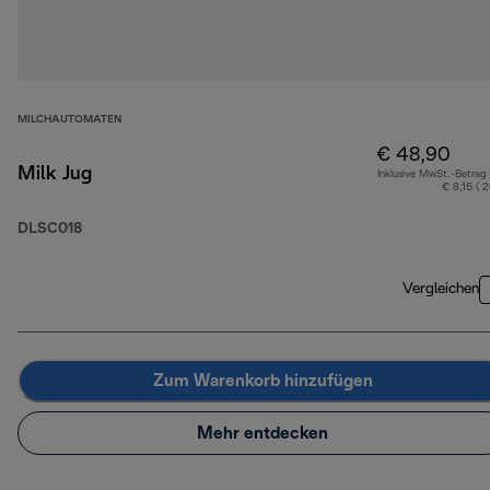
MILCHAUTOMATEN
€ 48,90
Milk Jug
Inklusive MwSt.-Betrag
€ 8,15 ( 
DLSC018
Vergleichen
Zum Warenkorb hinzufügen
Mehr entdecken