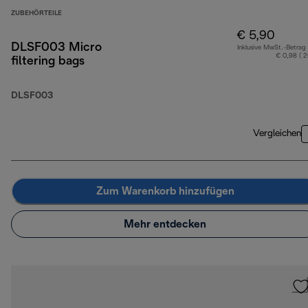
ZUBEHÖRTEILE
€ 5,90
DLSF003 Micro
Inklusive MwSt.-Betrag
€ 0,98 ( 
filtering bags
DLSF003
Vergleichen
Zum Warenkorb hinzufügen
Mehr entdecken