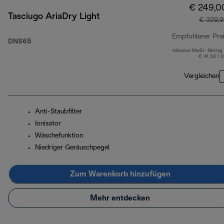
€ 249,0
Tasciugo AriaDry Light
€ 329,9
Empfohlener Pre
DNS65
Inklusive MwSt.-Betrag
€ 41,50 ( 
Vergleichen
Anti-Staubfilter
Ionisator
Wäschefunktion
Niedriger Geräuschpegel
Zum Warenkorb hinzufügen
Mehr entdecken