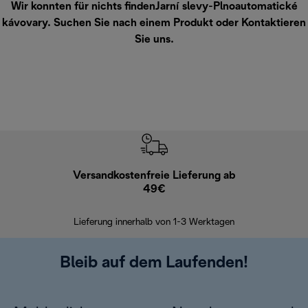
Wir konnten für nichts findenJarní slevy-Plnoautomatické
kávovary. Suchen Sie nach einem Produkt oder
Kontaktieren
Sie uns
.
Versandkostenfreie Lieferung ab
Kostenl
49€
30 Ta
Lieferung innerhalb von 1-3 Werktagen
Bleib auf dem Laufenden!