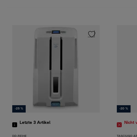
-25 %
-20 %
Letzte 3
Artikel
Nicht 
DD-REIHE
TASCIUGO A