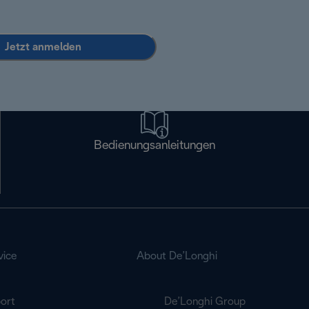
Jetzt anmelden
Bedienungsanleitungen
vice
About De’Longhi
ort
De’Longhi Group