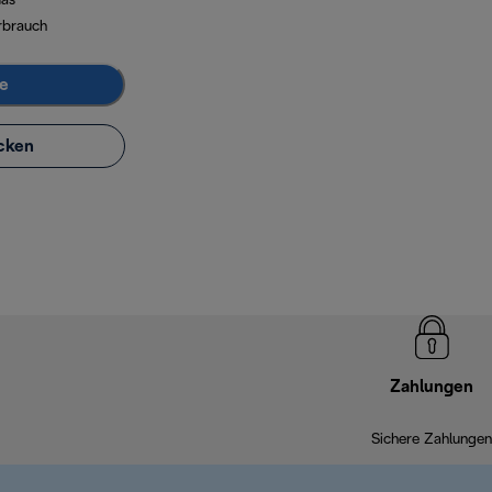
Gas
rbrauch
e
cken
Zahlungen
Sichere Zahlungen