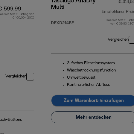
Tasciugo AriaDry
€ 314,9
Multi
€ 599,99
Empfohlener Prei
nklusive MwSt.-Betrag von
€ 100,00 ( 20%)
Inklusive MwSt.-Betr
DEXD214RF
von € 39,83 ( 20
Vergleichen
3-faches Filtrationssystem
Wäschetrocknungsfunktion
Vergleichen
Umweltbewusst
Kontinuierlicher Abfluss
Zum Warenkorb hinzufügen
Mehr entdecken
ouch-Buttons