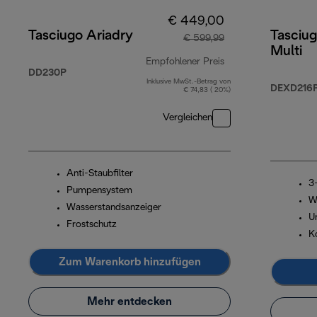
€ 449,00
Tasciugo Ariadry
Tasciug
€ 599,99
Multi
Empfohlener Preis
DD230P
Inklusive MwSt.-Betrag von
Originalpreis € 59
DEXD216
€ 74,83 ( 20%)
Vergleichen
Anti-Staubfilter
3
Pumpensystem
W
Wasserstandsanzeiger
U
Frostschutz
Ko
Zum Warenkorb hinzufügen
Mehr entdecken