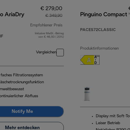
€ 279,00
o AriaDry
Pinguino Compact
I
€ 349,90
Empfohlener Preis
PACES72CLASSIC
Inklusive MwSt.-Betrag
9,99
Originalpreis € 349,90
RF
von € 46,50 ( 20%)
Produktinformationen
Vergleichen
-faches Filtrationssystem
äschetrocknungsfunktion
mweltbewusst
ntinuierlicher Abfluss
Notify Me
Display mit Soft-T
Leiser Betrieb
Mehr entdecken