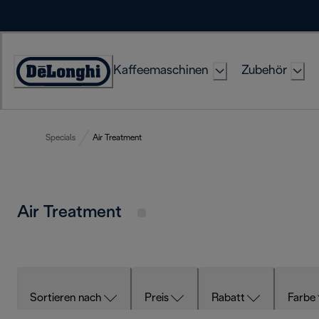
Skip
to
Content
Kaffeemaschinen
Zubehör
Erklärung
zur
Zugänglichkeit
Specials
Air Treatment
Air Treatment
Sortieren nach
Preis
Rabatt
Farbe