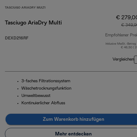
TASCIUGO ARIADRY MULTI
€ 279,0
Tasciugo AriaDry Multi
€ 349,9
Empfohlener Pre
DEXD216RF
Inklusive MwSt.-Betrag
€ 46,50 ( 
Vergleichen
3-faches Filtrationssystem
Wäschetrocknungsfunktion
Umweltbewusst
Kontinuierlicher Abfluss
Zum Warenkorb hinzufügen
Mehr entdecken