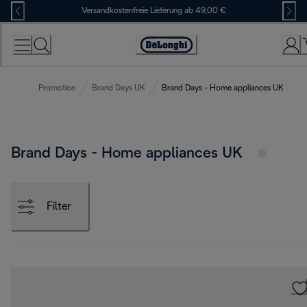
Skip
Versandkostenfreie Lieferung ab 49,00 €
to
Content
Erklärung
zur
Zugänglichkeit
Promotion
Brand Days UK
Brand Days - Home appliances UK
Brand Days - Home appliances UK
Filter