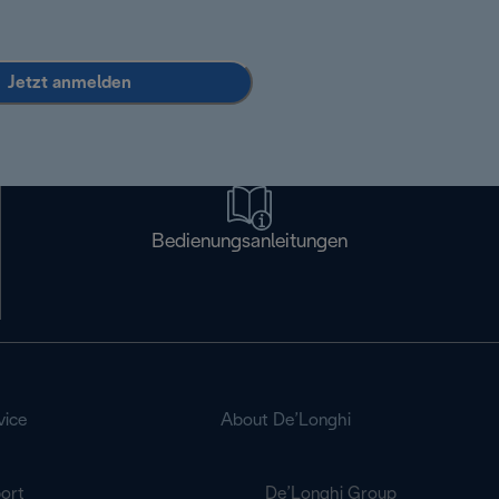
Jetzt anmelden
Bedienungsanleitungen
vice
About De’Longhi
ort
De’Longhi Group