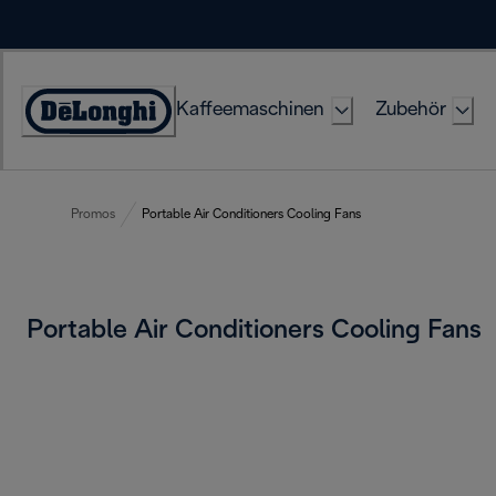
Skip
to
Content
Kaffeemaschinen
Zubehör
Erklärung
zur
Zugänglichkeit
Promos
Portable Air Conditioners Cooling Fans
Portable Air Conditioners Cooling Fans