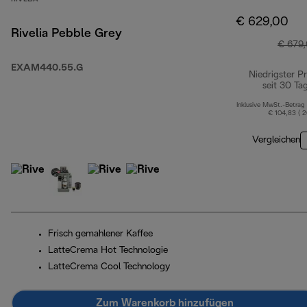
€ 629,00
Rivelia Pebble Grey
€ 679
EXAM440.55.G
Niedrigster Pr
seit 30 Ta
Inklusive MwSt.-Betrag
€ 104,83 ( 
Vergleichen
Frisch gemahlener Kaffee
LatteCrema Hot Technologie
LatteCrema Cool Technology
Zum Warenkorb hinzufügen