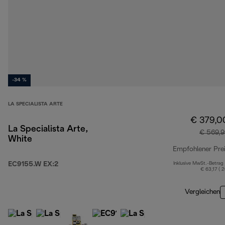
-34 %
LA SPECIALISTA ARTE
€ 379,0
La Specialista Arte,
€ 569,9
White
Empfohlener Pre
EC9155.W EX:2
Inklusive MwSt.-Betrag
€ 63,17 ( 
Vergleichen