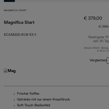
MAGNIFICA START
€ 379,00
Magnifica Start
€ 399
ECAM220.61.W EX:1
Niedrigster Pr
seit 30 Ta
Inklusive MwSt.-Betrag
€ 63,17 ( 
Vergleichen
Frischer Kaffee
Getränke mit nur einem Knopfdruck.
Soft-Touch-Bedienfeld