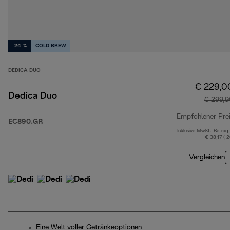
-24 %
COLD BREW
DEDICA DUO
€ 229,0
Dedica Duo
€ 299,9
Empfohlener Pre
EC890.GR
Inklusive MwSt.-Betrag
€ 38,17 ( 
Vergleichen
Eine Welt voller Getränkeoptionen