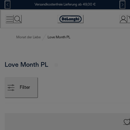
Skip
Versandkostenfreie Lieferung ab 49,00 €
to
Content
Erklärung
zur
Zugänglichkeit
Monat der Liebe
Love Month PL
Love Month PL
Filter