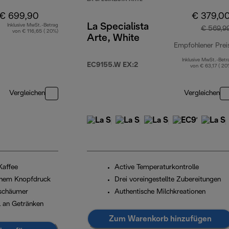
€ 699,90
€ 379,0
La Specialista
Inklusive MwSt.-Betrag
€ 569,9
von € 116,65 ( 20%)
Arte, White
Empfohlener Prei
Inklusive MwSt.-Betr
EC9155.W EX:2
von € 63,17 ( 20
Vergleichen
Vergleichen
Kaffee
Active Temperaturkontrolle
einem Knopfdruck
Drei voreingestellte Zubereitungen
fschäumer
Authentische Milchkreationen
 an Getränken
Zum Warenkorb hinzufügen