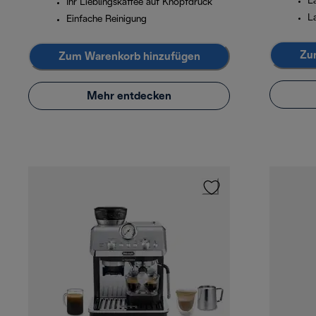
L
Ihr Lieblingskaffee auf Knopfdruck
L
Einfache Reinigung
Zu
Zum Warenkorb hinzufügen
Mehr entdecken