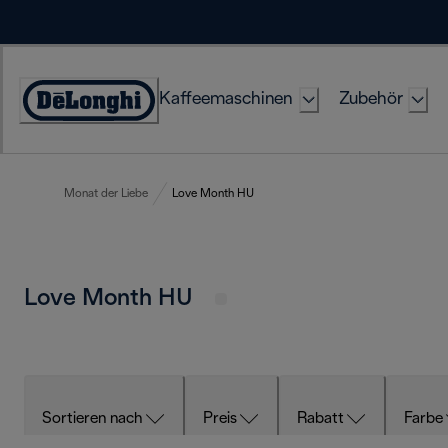
Skip
to
Content
Kaffeemaschinen
Zubehör
Erklärung
zur
Zugänglichkeit
Monat der Liebe
Love Month HU
Love Month HU
Sortieren nach
Preis
Rabatt
Farbe