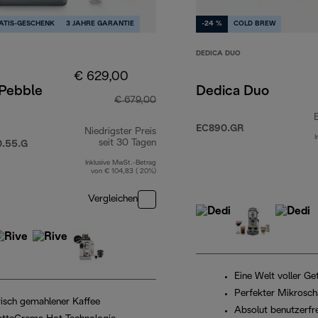
ATIS-GESCHENK
3 JAHRE GARANTIE
-24 %
COLD BREW
DEDICA DUO
€ 629,00
 Pebble
Dedica Duo
€ 679,00
EC890.GR
Niedrigster Preis
I
29,99
seit 30 Tagen
.55.G
Inklusive MwSt.-Betrag
von € 104,83 ( 20%)
Vergleichen
Eine Welt voller G
Perfekter Mikrosc
risch gemahlener Kaffee
Absolut benutzerfr