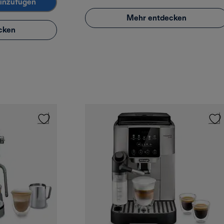
inzufügen
Mehr entdecken
cken