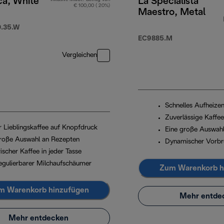
ca, White
La Specialista
€ 100,00 ( 20%)
Maestro, Metal
.35.W
EC9885.M
Vergleichen
Schnelles Aufheize
Zuverlässige Kaffe
hr Lieblingskaffee auf Knopfdruck
Eine große Auswahl
roße Auswahl an Rezepten
Dynamischer Vorb
ischer Kaffee in jeder Tasse
egulierbarer Milchaufschäumer
Zum Warenkorb h
m Warenkorb hinzufügen
Mehr entde
Mehr entdecken