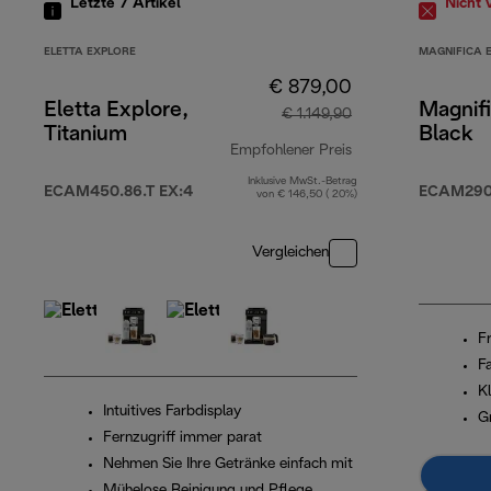
Letzte 7
Artikel
Nicht 
ELETTA EXPLORE
MAGNIFICA 
€ 879,00
Eletta Explore,
Magnifi
€ 1.149,90
Titanium
Black
Empfohlener Preis
Inklusive MwSt.-Betrag
Originalpreis € 1.
ECAM450.86.T EX:4
ECAM290.
von € 146,50 ( 20%)
Vergleichen
F
F
K
Intuitives Farbdisplay
G
Fernzugriff immer parat
Nehmen Sie Ihre Getränke einfach mit
Mühelose Reinigung und Pflege