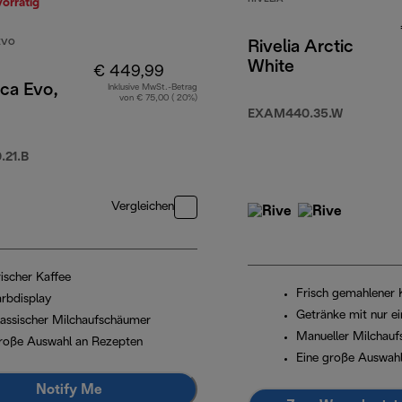
vorrätig
EVO
Rivelia Arctic
White
€ 449,99
ca Evo,
Inklusive MwSt.-Betrag
von € 75,00 ( 20%)
EXAM440.35.W
149,90
21.B
Vergleichen
rischer Kaffee
Frisch gemahlener 
arbdisplay
Getränke mit nur 
lassischer Milchaufschäumer
Manueller Milchau
roße Auswahl an Rezepten
Eine große Auswahl
Notify Me