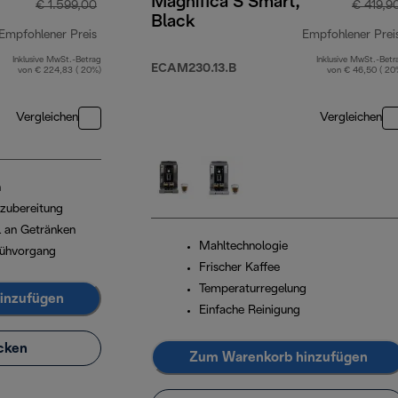
Magnifica S Smart,
€ 1.599,00
€ 419,9
Black
Empfohlener Preis
Empfohlener Prei
Inklusive MwSt.-Betrag
Inklusive MwSt.-Betr
Originalpreis € 1.599,00
ECAM230.13.B
von € 224,83 ( 20%)
von € 46,50 ( 20
Vergleichen
Vergleichen
n
ezubereitung
 an Getränken
Mahltechnologie
rühvorgang
Frischer Kaffee
Temperaturregelung
inzufügen
Einfache Reinigung
cken
Zum Warenkorb hinzufügen