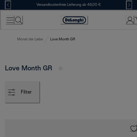
Skip
Versandkostenfreie Lieferung ab 49,00 €
to
Content
Erklärung
zur
Zugänglichkeit
Monat der Liebe
Love Month GR
Love Month GR
Filter