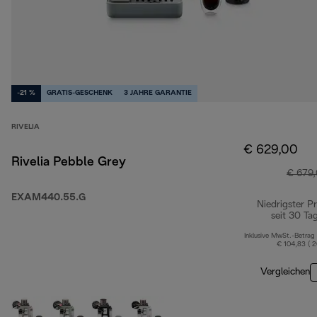
-21 %
GRATIS-GESCHENK
3 JAHRE GARANTIE
RIVELIA
€ 629,00
Rivelia Pebble Grey
€ 679
EXAM440.55.G
Niedrigster Pr
seit 30 Ta
Inklusive MwSt.-Betrag
€ 104,83 ( 
Vergleichen