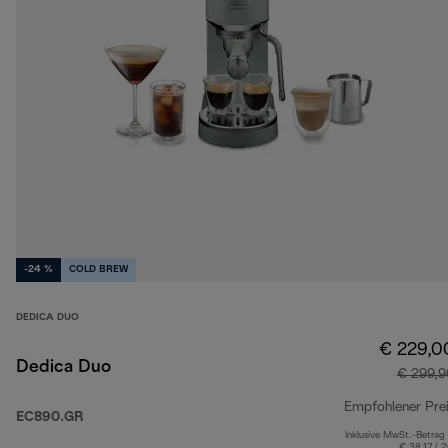
-24 %
COLD BREW
DEDICA DUO
€ 229,0
Dedica Duo
€ 299,9
Empfohlener Pre
EC890.GR
Inklusive MwSt.-Betrag
€ 38,17 ( 