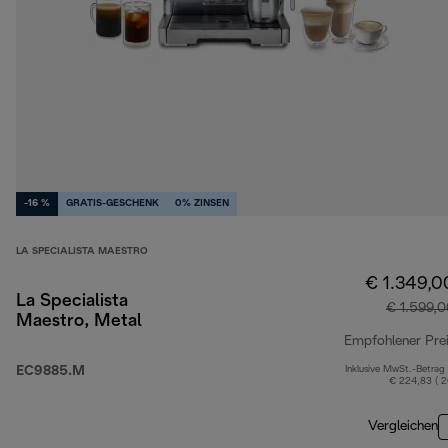
-16 %
GRATIS-GESCHENK
0% ZINSEN
LA SPECIALISTA MAESTRO
€ 1.349,0
La Specialista
€ 1.599,
Maestro, Metal
Empfohlener Pre
EC9885.M
Inklusive MwSt.-Betrag
€ 224,83 ( 
Vergleichen