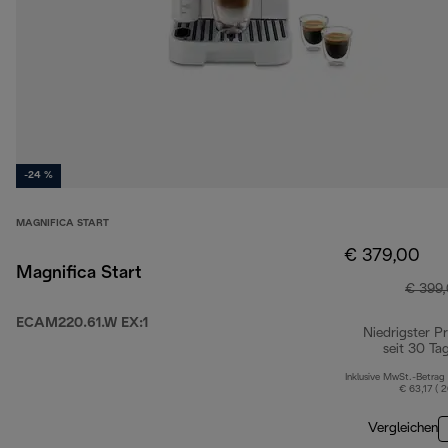
-24 %
MAGNIFICA START
€ 379,00
Magnifica Start
€ 399
ECAM220.61.W EX:1
Niedrigster Pr
seit 30 Ta
Inklusive MwSt.-Betrag
€ 63,17 ( 
Vergleichen