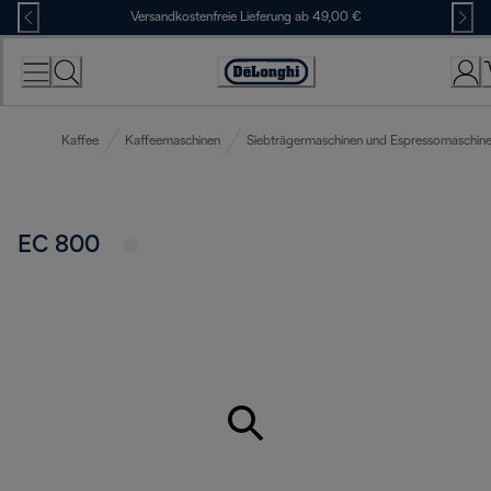
Skip
Versandkostenfreie Lieferung ab 49,00 €
to
Content
Erklärung
zur
Zugänglichkeit
Kaffee
Kaffeemaschinen
Siebträgermaschinen und Espressomaschin
EC 800