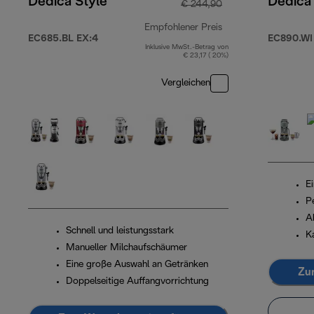
Dedica Style
Dedica
€ 244,90
Empfohlener Preis
EC685.BL EX:4
EC890.WI
Inklusive MwSt.-Betrag von
Originalpreis € 24
€ 23,17 ( 20%)
Vergleichen
E
P
A
Schnell und leistungsstark
Ka
Manueller Milchaufschäumer
Eine große Auswahl an Getränken
Zu
Doppelseitige Auffangvorrichtung