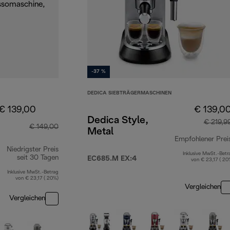
-37 %
DEDICA SIEBTRÄGERMASCHINEN
€ 139,00
€ 139,0
Dedica Style,
€ 219,9
€ 149,00
Metal
Empfohlener Prei
Niedrigster Preis
Inklusive MwSt.-Betr
seit 30 Tagen
EC685.M EX:4
von € 23,17 ( 20
Inklusive MwSt.-Betrag
von € 23,17 ( 20%)
Vergleichen
Vergleichen