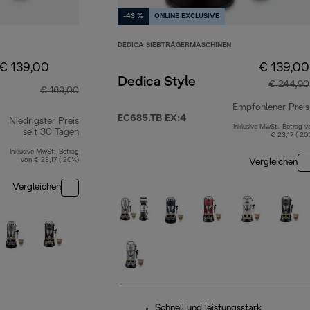
-43 %
ONLINE EXCLUSIVE
DEDICA SIEBTRÄGERMASCHINEN
€ 139,00
€ 139,00
Dedica Style
€ 244,90
€ 169,00
Empfohlener Preis
EC685.TB EX:4
Niedrigster Preis
Inklusive MwSt.-Betrag v
seit 30 Tagen
€ 23,17 ( 20
Inklusive MwSt.-Betrag
von € 23,17 ( 20%)
Vergleichen
Vergleichen
Schnell und leistungsstark