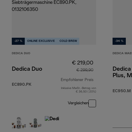
-27 %
ONLINE EXCLUSIVE
COLD BREW
-34 %
DEDICA DUO
DEDICA MAE
€ 219,00
Dedica Duo
Dedica
€ 299,90
Plus, M
Empfohlener Preis
EC890.PK
Inklusive MwSt.-Betrag von
Originalpreis € 29
EC950.M
€ 36,50 ( 20%)
Vergleichen