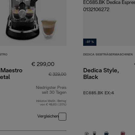
-37 %
STRO
DEDICA SIEBTRÄGERMASCHINEN
€ 299,00
 Maestro
Dedica Style,
€ 329,00
etal
Black
Niedrigster Preis
9,90
seit 30 Tagen
EC685.BK EX:4
Inklusive MwSt.-Betrag
von € 49,83 ( 20%)
Vergleichen