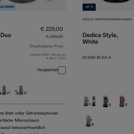
OLD BREW
-37 %
DEDICA SIEBTRÄGERMASCHINEN
€ 229,00
 Duo
Dedica Style,
€ 299,90
White
Empfohlener Preis
Inklusive MwSt.-Betrag von
9,90
Originalpreis € 299,90
EC685.W EX:4
€ 38,17 ( 20%)
Vergleichen
ine Welt voller Getränkeoptionen
erfekter Mikroschaum
bsolut benutzerfreundlich