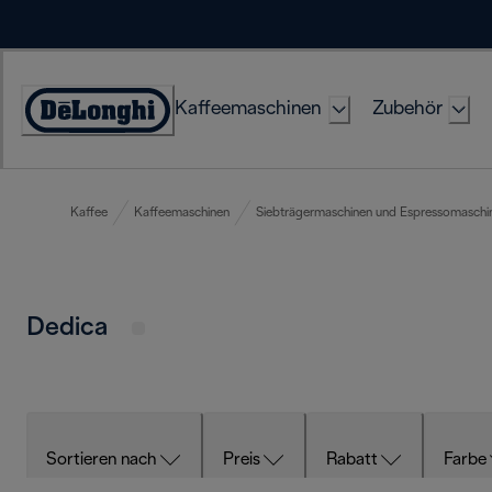
Skip
to
Content
Kaffeemaschinen
Zubehör
Erklärung
zur
Zugänglichkeit
Kaffee
Kaffeemaschinen
Siebträgermaschinen und Espressomaschi
Dedica
Sortieren nach
Preis
Rabatt
Farbe