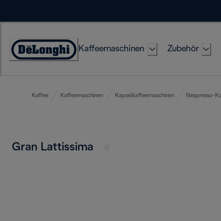
Skip
to
Content
Kaffeemaschinen
Zubehör
Erklärung
zur
Zugänglichkeit
Kaffee
Kaffeemaschinen
Kapselkaffeemaschinen
Nespresso-Ka
Gran Lattissima