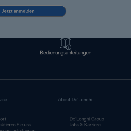
Jetzt anmelden
Bedienungsanleitungen
vice
About De’Longhi
ort
De’Longhi Group
ktieren Sie uns
Jobs & Karriere
enungsanleitungen