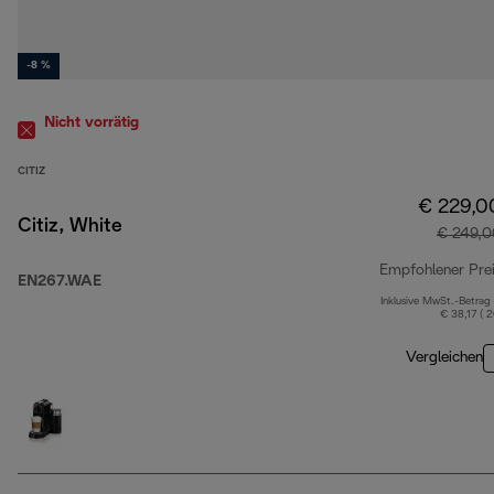
-8 %
Nicht vorrätig
CITIZ
€ 229,0
Citiz, White
€ 249,0
Empfohlener Pre
EN267.WAE
Inklusive MwSt.-Betrag
€ 38,17 ( 
Vergleichen