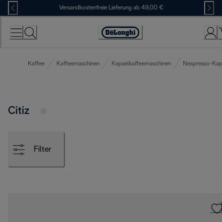
Skip
Versandkostenfreie Lieferung ab 49,00 €
to
Content
Erklärung
zur
Zugänglichkeit
Kaffee
Kaffeemaschinen
Kapselkaffeemaschinen
Nespresso-Kap
Citiz
Filter