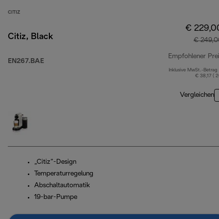
CITIZ
€ 229,0
Citiz, Black
€ 249,0
Empfohlener Pre
EN267.BAE
Inklusive MwSt.-Betrag
€ 38,17 ( 
Vergleichen
„Citiz”-Design
Temperaturregelung
Abschaltautomatik
19-bar-Pumpe