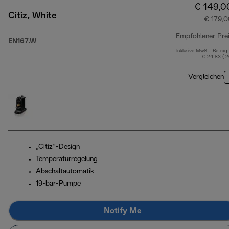
€ 149,0
Citiz, White
€ 179,0
Empfohlener Pre
EN167.W
Inklusive MwSt.-Betrag
€ 24,83 ( 
Vergleichen
„Citiz”-Design
Temperaturregelung
Abschaltautomatik
19-bar-Pumpe
Notify Me