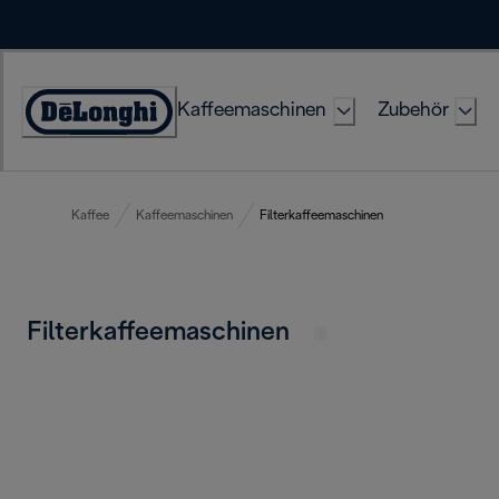
Skip
to
Content
Kaffeemaschinen
Zubehör
Erklärung
zur
Zugänglichkeit
Kaffee
Kaffeemaschinen
Filterkaffeemaschinen
Filterkaffeemaschinen