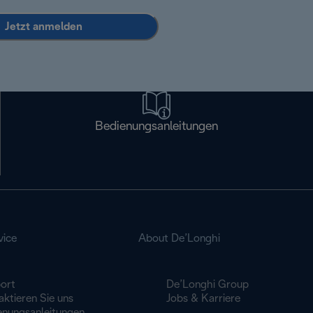
Jetzt anmelden
Bedienungsanleitungen
vice
About De’Longhi
ort
De’Longhi Group
ktieren Sie uns
Jobs & Karriere
enungsanleitungen